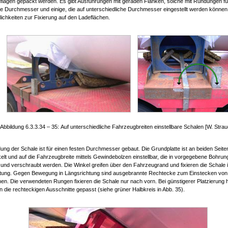
flagen gepackt werden. Es gibt Ausführungen mit geraden Flanken, solche mit Rundungen f
e Durchmesser und einige, die auf unterschiedliche Durchmesser eingestellt werden können. 
lichkeiten zur Fixierung auf den Ladeflächen.
Abbildung 6.3.3.34 – 35: Auf unterschiedliche Fahrzeugbreiten einstellbare Schalen [W. Strau
ung der Schale ist für einen festen Durchmesser gebaut. Die Grundplatte ist an beiden Seite
elt und auf die Fahrzeugbreite mittels Gewindebolzen einstellbar, die in vorgegebene Bohru
 und verschraubt werden. Die Winkel greifen über den Fahrzeugrand und fixieren die Schale 
tung. Gegen Bewegung in Längsrichtung sind ausgebrannte Rechtecke zum Einstecken vo
en. Die verwendeten Rungen fixieren die Schale nur nach vorn. Bei günstigerer Platzierung h
n die rechteckigen Ausschnitte gepasst (siehe grüner Halbkreis in Abb. 35).