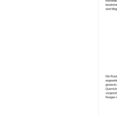
Kesselau
bestimmt
sind Mög
Die Rund
angewink
gesteckt
Querrich
vorgeseh
Rungen i