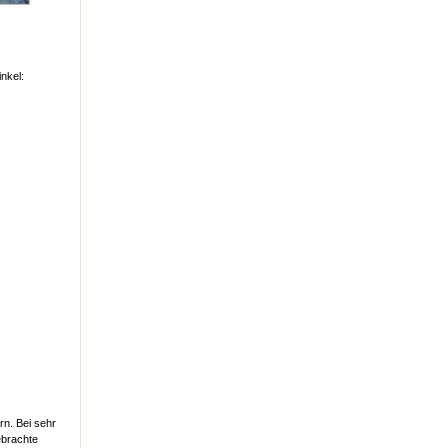
nkel:
n. Bei sehr
ebrachte