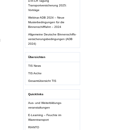
D-A-CH Tagung
Transportversicherung 2025:
Vorträge
Webinar ADB 2024 – Neue
Musterbedingungen für die
Binnenschifffahrt – 2024
Allgemeine Deutsche Binnenschiffs-
versicherungsbedingungen (ADB
]
2024)
Übersichten
TIS News
TIS Archiv
Gesamtübersicht TIS
Quicklinks
Aus- und Weiterbildungs-
veranstaltungen
E-Learning – Feuchte im
Warentransport
RIANTO