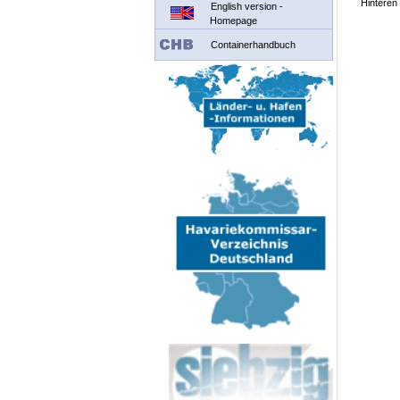
Hinteren 
English version -
Homepage
Containerhandbuch