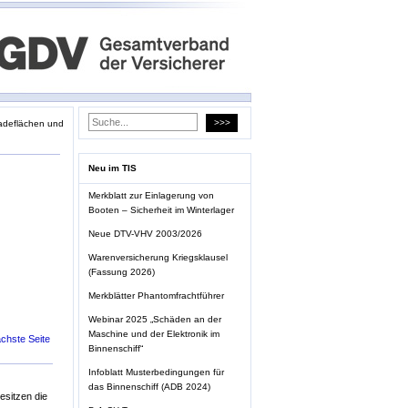
adeflächen und
Neu im TIS
Merkblatt zur Einlagerung von
Booten – Sicherheit im Winterlager
Neue DTV-VHV 2003/2026
Warenversicherung Kriegsklausel
(Fassung 2026)
Merkblätter Phantomfrachtführer
Webinar 2025 „Schäden an der
Maschine und der Elektronik im
chste Seite
Binnenschiff“
Infoblatt Musterbedingungen für
das Binnenschiff (ADB 2024)
esitzen die