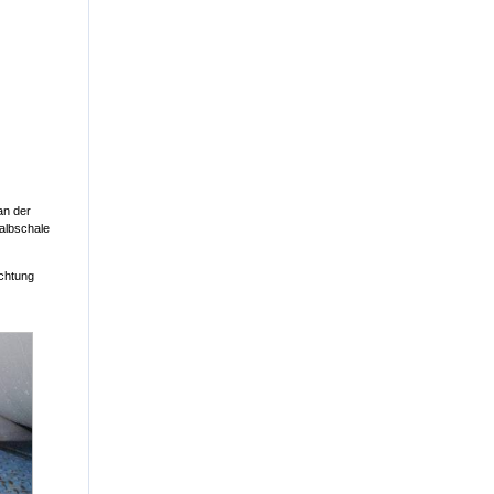
an der
Halbschale
ichtung