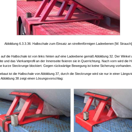
Abbildung 6.3.3.36: Halbschale zum Einsatz an streifenförmigen Ladeebenen [W. Strauch]
k auf die Halbschale ist von links hinten auf eine Ladeebene gemäß Abbildung 32. Der Winkel 
e und das Vierkantprofil an der Innenseite fixieren sie in Querrichtung. Nach vorn wird die 
ne kurze Steckrunge blockiert. Gegen rückwärtige Bewegung ist keine Sicherung vorhanden.
ebaut ist die Halbschale von Abbildung 37, durch die Steckrunge wird sie nur in einer Längsr
. Abbildung 38 zeigt einen Lösungsvorschlag: