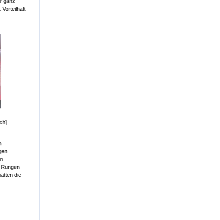
ür ganz
Vorteilhaft
ch]
n
ngen
in
n Rungen
ätten die