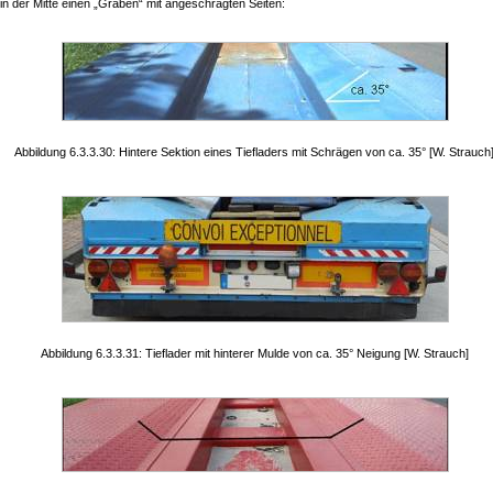
in der Mitte einen „Graben“ mit angeschrägten Seiten:
Abbildung 6.3.3.30: Hintere Sektion eines Tiefladers mit Schrägen von ca. 35° [W. Strauch
Abbildung 6.3.3.31: Tieflader mit hinterer Mulde von ca. 35° Neigung [W. Strauch]