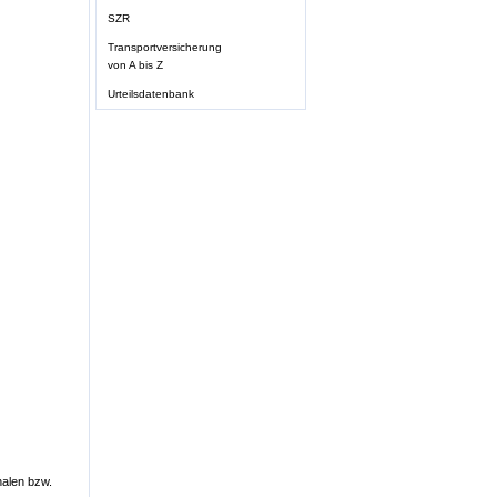
SZR
Transportversicherung
von A bis Z
Urteilsdatenbank
halen bzw.