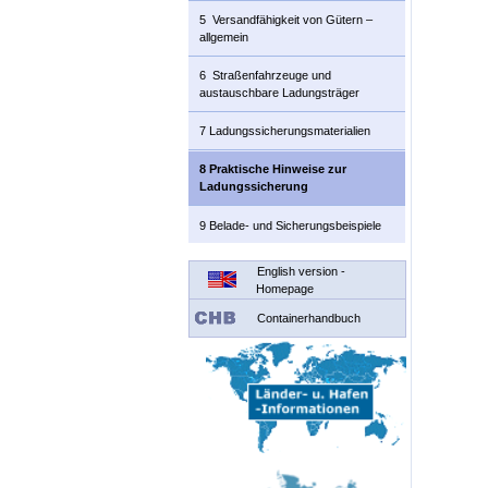
5 Versandfähigkeit von Gütern –
allgemein
6 Straßenfahrzeuge und
austauschbare Ladungsträger
7 Ladungssicherungsmaterialien
8 Praktische Hinweise zur
Ladungssicherung
9 Belade- und Sicherungsbeispiele
English version -
Homepage
Containerhandbuch