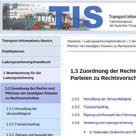
Transport-Informations-Service
Startseite
›
Ladungssicherungshandbuch
›
1 Ve
Pflichten der beteiligten Parteien zu Rechtvorschr
Publikationen
Ladungssicherungshandbuch
1.3 Zuordnung der Rechte
1 Verantwortung für die
Parteien zu Rechtsvorsch
Ladungssicherung
1.3 Zuordnung der Rechte und
Pflichten der beteiligten Parteien
zu Rechtvorschriften
1.3.1
Herstellung der Versandfähigkeit
1.3.2
Transportauftrag
1.3.1 Herstellung der
Versandfähigkeit
1.3.3
Eignung und Auswahl des Fahrzeu
1.3.4
Verladung und Ladungssicherung
1.3.2 Transportauftrag
A. Nationales Zivilrecht nach 
1.3.3 Eignung und Auswahl des