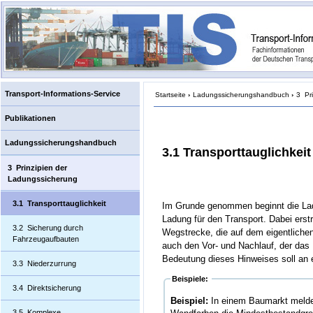
Transport-Informations-Service
Startseite
›
Ladungssicherungshandbuch
›
3 Pr
Publikationen
Ladungssicherungshandbuch
3.1 Transporttauglichkeit
3 Prinzipien der
Ladungssicherung
3.1 Transporttauglichkeit
Im Grunde genommen beginnt die Ladu
Ladung für den Transport. Dabei erstre
3.2 Sicherung durch
Wegstrecke, die auf dem eigentliche
Fahrzeugaufbauten
auch den Vor- und Nachlauf, der das 
Bedeutung dieses Hinweises soll an e
3.3 Niederzurrung
Beispiele:
3.4 Direktsicherung
Beispiel:
In einem Baumarkt melde
3.5 Komplexe