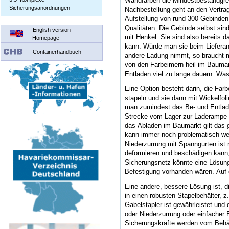
Wandfarben die Mindestbestandgren
Sicherungsanordnungen
Nachbestellung geht an den Vertrag
Aufstellung von rund 300 Gebinden
Qualitäten. Die Gebinde selbst sin
English version -
mit Henkel. Sie sind also bereits d
Homepage
kann. Würde man sie beim Lieferan
Containerhandbuch
andere Ladung nimmt, so braucht m
von den Farbeimern heil im Baum
Entladen viel zu lange dauern. Was
Eine Option besteht darin, die Farb
stapeln und sie dann mit Wickelfo
man zumindest das Be- und Entladen
Strecke vom Lager zur Laderampe 
das Abladen im Baumarkt gilt das 
kann immer noch problematisch we
Niederzurrung mit Spanngurten ist 
deformieren und beschädigen kann,
Sicherungsnetz könnte eine Lösun
Befestigung vorhanden wären. Auf di
Eine andere, bessere Lösung ist, d
in einen robusten Stapelbehälter, 
Gabelstapler ist gewährleistet und
oder Niederzurrung oder einfacher B
Sicherungskräfte werden vom Behäl