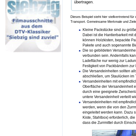
übertragen.
Dieses Beispiel steht hier stellvertretend für
Transport. Gemeinsame Merkmale und Ziele j
Kleine Packstücke sind zu größ
Dabei ist die Hantierbarkeit mi
können Holzkisten, bepackte Pal
Pakete und auch sogenannte Bi
Die so gebildeten Versandeinhei
verbunden sein. Andernfalls kan
Ladefläche nur wenig zur Ladun
Festigkeit von Packbändern zur
Die Versandeinheiten sollten alls
abschließen, um Staulücken im 
Versandeinheiten mit empfindli
Oberfläche der Versandeinheit e
durch eine geeignete Zwischenla
untere Versandeinheit verteilt wi
Versandeinheiten mit empfindlic
werden, wenn die von den Zurrmit
eingeleitet werden kann. Dazu 
Kiste, Stahlbox) erforderlich, d
dass die Zurrmittel durch Einsc