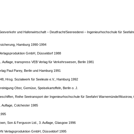
everkehr und Hafenwirtschaft – Deutfracht/Seereederei – Ingenieurhochschule für Seefahr
ersicherung, Hamburg 1990-1994
Verlagsproduktion GmbH, Düsseldorf 1988
 Auflage, transpress VEB Verlag für Verkehrswesen, Berlin 1981
rlag Paul Parey, Berlin und Hamburg 1991
 48, Hrsg. Sozialwerk für Seeleute e.V., Hamburg 1992
einigung Obst, Gemüse, Speisekartoffeln, Berlin o. J.
 Seeschiffen, Reihe Seetransport der Ingenieurhochschule für Seefahrt Warnemünde/Wustrow,
. Auflage, Colchester 1985
1995
wn, Son & Ferguson Ltd., 3. Auflage, Glasgow 1996
ON Verlagsproduktion GmbH, Düsseldorf 1995