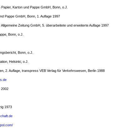
rum Papier, Karton und Pappe GmbH, Bonn, o.J.
n und Pappe GmbH, Bonn, 1. Auflage 1997
r Allgemeine Zeitung GmbH, 5. überarbeitete und erweiterte Auflage 1997
appe, Bonn, o.J.
ngsbericht, Bonn, o.J.
ion, Helsinki, o.J.
en, 2. Auflage, transpress VEB Verlag für Verkehrswesen, Berlin 1988
s.de
, 2002
zig 1973
chaft.de
epol.com/