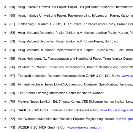
[59]
Hrsg. Initiative Umwelt und Papier: Papier · Es gibt nichts Besseres. Infozent
[60]
Hrsg. Initiative Umwelt und Papier: Papierrecycling, Infozentrum Papier, Karto
[61]
Göttsching, L./Hamm, U./Putz, H.-J./Küffner, G.: Papier unter Druck, Frankfurte
[62]
Hrsg. Verband Deutscher Papierfabriken e.V.: Kleines Lexikon Papier, Karton, P
[63]
Hrsg. Verband Deutscher Papierfabriken e.V.: Unser Papier, Bonn, o.J.
[64]
Hrsg. Verband Deutscher Papierfabriken e.V.: Papier ´98 von A bis Z – ein Leistu
[65]
Hrsg. Hohnberg, N.: Transportation and Handling of Paper, Transfennica Corporat
[66]
W. Müller / F. Weber: Praxis des Seetransports, Band 2: Beladung von Seeschiff
[67]
Fotografiert bei dks, Deutsche Kleiderspedition GmbH & Co. KG, Berlin,
www.dk
[68]
Firmenbroschüre Hapag Lloyd AG, Hamburg: Container Specification, Hamburg
[69]
The Rubber-Stichting Information Center for Natural Rubber
[70]
Meyers Neues Lexikon, Bd. 7, Isota-Kongu, VEB Bibliographisches Institut, Leip
[71]
SAFIC-ALCAN GmbH, Division Kautschuk-Gesellschaft,
www.kautschukgesells
[72]
Aus Werkstoffdatenblatt der Precision Polymer Engineering Limited,
http://de.pr
[73]
WEBER & SCHAER Gmbh & Co.,
www.weber-schaer.com