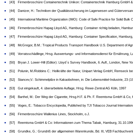
[43]
Firmenbroschüre Containertechnik Unikon: Containertechnik Hamburg GmbH & 
[44]
Dantzer, H.: Techniken der Qualitätssicherung im Lagerwesen und Güterversa
[45]
International Maritime Organization (IMO): Code of Safe Practice for Solid Bul
[46]
Firmenbroschüre Hapag Lloyd AG, Hamburg: Container richtig beladen, Hambur
[47]
Firmenbroschüre Hapag Lloyd AG, Hamburg: Container Specification, Hamburg
[48]
McGregor, B.M.: Tropical Products Transport Handbook U.S. Department of Agricu
[49]
Vorratsschädlinge, Hrsg. Auswertungs- und Informationsdienst für Ernährung, L
[50]
Bryan J. Lower-Hill (Editor): Lloyd´s Survey Handbook, 6. Aufl., London, New 
[51]
Polunin, M./Robbins C.: Heilkräfte der Natur, Unipart Verlag GmbH, Remseck bei
[52]
Stancev,V.: Schimmelpilze in Kakaobohnen, in: Die Lebensmittel-Industrie, 23 (19
[53]
Gut eingekauft, 4. überarbeitete Auflage, Hrsg. Rewe-Zentral AG Köln, 1997
[54]
Barthel, M.: Der Weg der Cigarette, Hrsg.H.F. & Ph. F. Reemtsma GmbH & Co, 
[55]
Voges, E.: Tobacco Encyclopedia, Published by TJI Tobacco Journal Internatio
[56]
Firmenbroschüre Wallenius Lines, Stockholm, o.J.
[57]
Reemtsma GmbH & Co: Informationen zum Thema Tabak, Hamburg, 31.10.199
[58]
Grundke, G.: Grundriß der allgemeinen Warenkunde, Bd. III, VEB Fachbuchverlag,