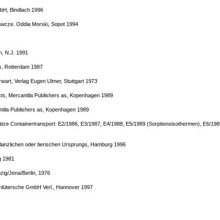
bH, Bindlach 1996
wcze. Oddia Morski, Sopot 1994
n, N.J. 1991
ts, Rotterdam 1987
art, Verlag Eugen Ulmer, Stuttgart 1973
cts, Mercantila Publishers as, Kopenhagen 1989
antila Publishers as, Kopenhagen 1989
ze Containertransport: E2/1986, E3/1987, E4/1988, E5/1989 (Sorptionsisothermen), E6/1989
 pflanzlichen oder tierischen Ursprungs, Hamburg 1996
g 1981
pzig/Jena/Berlin, 1976
Schlütersche GmbH Verl., Hannover 1997