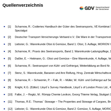
Quellenverzeichnis
[1]
Scharnow, R.: Codiertes Handbuch der Güter des Seetransports, VE Kombinat Se
Spezialgut
[2]
Deutscher Transport-Versicherungs-Verband e.V.: Die Ware in der Transportv
[3]
Liebster, G.: Warenkunde Obst & Gemüse, Band 1: Obst, 3. Auflage, MORION 
[4]
Scharnow, R.: Praxis des Seetransports, Band 1: Warenkunde-Ladungspflege, 1.
[5]
Daßler, E. – Heitmann, G.: Obst und Gemüse – Eine Warenkunde, 4. Auflage, Ve
[6]
Scharnow, R.: Seetransport von Kühl- und Gefriergut, Weiterbildung an Bord Nr.
[7]
Stenz, S.: Warenkunde, Bananen und ihre Reifung, Hrsg. Zentrale Wirtschaftsver
[8]
Scharnow, R. – Schwemin, P. – Falk, R. – Müller, W.: Kühl- und Gefriergut auf
[9]
Knight, K.G. (Editor): Lloyd´s Survey Handbook, Lloyd´s of London Press Ltd., 4
[10]
Falbe, J. – Regitz, M.: Römpp Chemie Lexikon, Georg Thieme Verlag, Stuttgart 
[11]
Thomas, R.E.: Thomas´ Stowage – The Properties and Stowage of Cargoes, Bro
[12]
Liebster, G.: Warenkunde Obst & Gemüse, Band 2: Gemüse, 5. Auflage, MORI