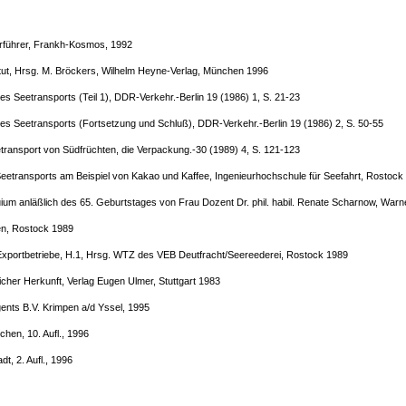
urführer, Frankh-Kosmos, 1992
itut, Hrsg. M. Bröckers, Wilhelm Heyne-Verlag, München 1996
s Seetransports (Teil 1), DDR-Verkehr.-Berlin 19 (1986) 1, S. 21-23
es Seetransports (Fortsetzung und Schluß), DDR-Verkehr.-Berlin 19 (1986) 2, S. 50-55
transport von Südfrüchten, die Verpackung.-30 (1989) 4, S. 121-123
eetransports am Beispiel von Kakao und Kaffee, Ingenieurhochschule für Seefahrt, Rostock
uium anläßlich des 65. Geburtstages von Frau Dozent Dr. phil. habil. Renate Scharnow, Wa
en, Rostock 1989
 Exportbetriebe, H.1, Hrsg. WTZ des VEB Deutfracht/Seereederei, Rostock 1989
zlicher Herkunft, Verlag Eugen Ulmer, Stuttgart 1983
ents B.V. Krimpen a/d Yssel, 1995
chen, 10. Aufl., 1996
, 2. Aufl., 1996