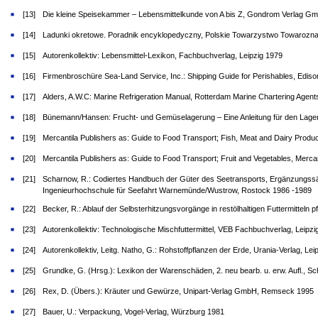
[13]
Die kleine Speisekammer – Lebensmittelkunde von A bis Z, Gondrom Verlag Gm
[14]
Ladunki okretowe. Poradnik encyklopedyczny, Polskie Towarzystwo Towarozna
[15]
Autorenkollektiv: Lebensmittel-Lexikon, Fachbuchverlag, Leipzig 1979
[16]
Firmenbroschüre Sea-Land Service, Inc.: Shipping Guide for Perishables, Ediso
[17]
Alders, A.W.C: Marine Refrigeration Manual, Rotterdam Marine Chartering Agen
[18]
Bünemann/Hansen: Frucht- und Gemüselagerung – Eine Anleitung für den Lagerw
[19]
Mercantila Publishers as: Guide to Food Transport; Fish, Meat and Dairy Produ
[20]
Mercantila Publishers as: Guide to Food Transport; Fruit and Vegetables, Merc
[21]
Scharnow, R.: Codiertes Handbuch der Güter des Seetransports, Ergänzungssät
Ingenieurhochschule für Seefahrt Warnemünde/Wustrow, Rostock 1986 -1989
[22]
Becker, R.: Ablauf der Selbsterhitzungsvorgänge in restölhaltigen Futtermitteln
[23]
Autorenkollektiv: Technologische Mischfuttermittel, VEB Fachbuchverlag, Leipzi
[24]
Autorenkollektiv, Leitg. Natho, G.: Rohstoffpflanzen der Erde, Urania-Verlag, Lei
[25]
Grundke, G. (Hrsg.): Lexikon der Warenschäden, 2. neu bearb. u. erw. Aufl., 
[26]
Rex, D. (Übers.): Kräuter und Gewürze, Unipart-Verlag GmbH, Remseck 1995
[27]
Bauer, U.: Verpackung, Vogel-Verlag, Würzburg 1981