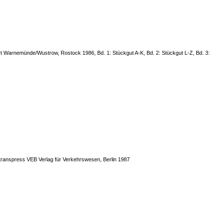
t Warnemünde/Wustrow, Rostock 1986, Bd. 1: Stückgut A-K, Bd. 2: Stückgut L-Z, Bd. 3:
 transpress VEB Verlag für Verkehrswesen, Berlin 1987