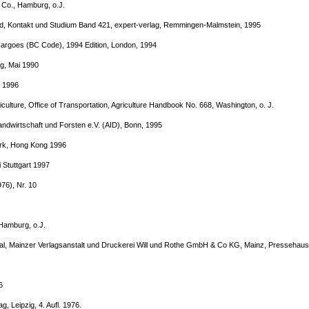
Co., Hamburg, o.J.
nd, Kontakt und Studium Band 421, expert-verlag, Remmingen-Malmstein, 1995
k Cargoes (BC Code), 1994 Edition, London, 1994
g, Mai 1990
, 1996
lture, Office of Transportation, Agriculture Handbook No. 668, Washington, o. J.
andwirtschaft und Forsten e.V. (AID), Bonn, 1995
York, Hong Kong 1996
 Stuttgart 1997
76), Nr. 10
Hamburg, o.J.
nal, Mainzer Verlagsanstalt und Druckerei Will und Rothe GmbH & Co KG, Mainz, Pressehaus
6
 Leipzig, 4. Aufl. 1976.