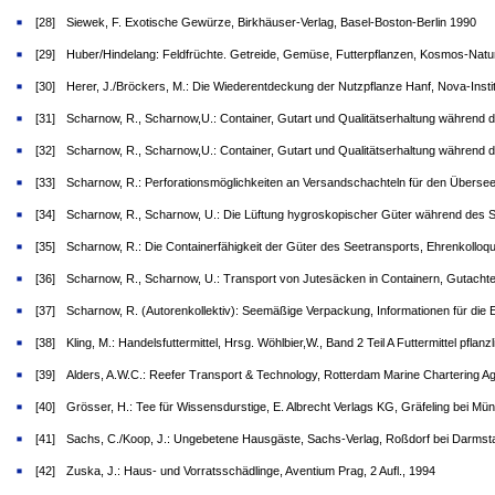
[28]
Siewek, F. Exotische Gewürze, Birkhäuser-Verlag, Basel-Boston-Berlin 1990
[29]
Huber/Hindelang: Feldfrüchte. Getreide, Gemüse, Futterpflanzen, Kosmos-Nat
[30]
Herer, J./Bröckers, M.: Die Wiederentdeckung der Nutzpflanze Hanf, Nova-Inst
[31]
Scharnow, R., Scharnow,U.: Container, Gutart und Qualitätserhaltung während de
[32]
Scharnow, R., Scharnow,U.: Container, Gutart und Qualitätserhaltung während d
[33]
Scharnow, R.: Perforationsmöglichkeiten an Versandschachteln für den Übersee
[34]
Scharnow, R., Scharnow, U.: Die Lüftung hygroskopischer Güter während des S
[35]
Scharnow, R.: Die Containerfähigkeit der Güter des Seetransports, Ehrenkolloq
[36]
Scharnow, R., Scharnow, U.: Transport von Jutesäcken in Containern, Gutacht
[37]
Scharnow, R. (Autorenkollektiv): Seemäßige Verpackung, Informationen für die
[38]
Kling, M.: Handelsfuttermittel, Hrsg. Wöhlbier,W., Band 2 Teil A Futtermittel pflan
[39]
Alders, A.W.C.: Reefer Transport & Technology, Rotterdam Marine Chartering Ag
[40]
Grösser, H.: Tee für Wissensdurstige, E. Albrecht Verlags KG, Gräfeling bei Mün
[41]
Sachs, C./Koop, J.: Ungebetene Hausgäste, Sachs-Verlag, Roßdorf bei Darmstadt
[42]
Zuska, J.: Haus- und Vorratsschädlinge, Aventium Prag, 2 Aufl., 1994