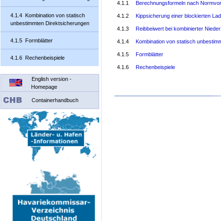
4.1.1
Berechnungsformeln nach Normvo
4.1.4 Kombination von statisch
4.1.2
Kippsicherung einer blockierten Lad
unbestimmten Direktsicherungen
4.1.3
Reibbeiwert bei kombinierter Niede
4.1.5 Formblätter
4.1.4
Kombination von statisch unbestim
4.1.5
Formblätter
4.1.6 Rechenbeispiele
4.1.6
Rechenbeispiele
English version -
Homepage
Containerhandbuch