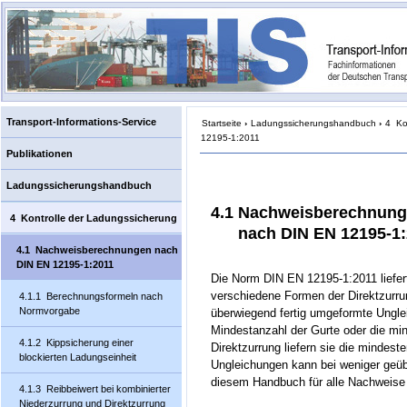
Transport-Informations-Service
Startseite
›
Ladungssicherungshandbuch
›
4 Ko
12195-1:2011
Publikationen
Ladungssicherungshandbuch
4.1 Nachweisberechnun
4 Kontrolle der Ladungssicherung
nach DIN EN 12195-1:
4.1 Nachweisberechnungen nach
DIN EN 12195-1:2011
Die Norm DIN EN 12195-1:2011 liefer
verschiedene Formen der Direktzurrun
4.1.1 Berechnungsformeln nach
Normvorgabe
überwiegend fertig umgeformte Ungle
Mindestanzahl der Gurte oder die min
4.1.2 Kippsicherung einer
Direktzurrung liefern sie die mindest
blockierten Ladungseinheit
Ungleichungen kann bei weniger geüb
diesem Handbuch für alle Nachweise 
4.1.3 Reibbeiwert bei kombinierter
Niederzurrung und Direktzurrung