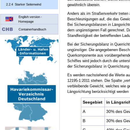
2.2.4 Starker Seitenwind
gewöhnlich überein.
Anders als im Straßenverkehr treten 
English version -
Beschleunigungen auf, die das Gewich
Homepage
Bei Sicherungsbilanzen in Längsricht
Containerhandbuch
dem ungünstigeren Fall gerechnet. D
Standfestigkeit der betreffenden Ladu
Bei der Sicherungsbilanz in Querrich
ungünstiger. Die angegebenen Beschl
Querkomponente aus vorübergehende
Schiffes wird jedoch durch die unterst
der Sicherungsbilanz in Querrichtun
Es werden nachstehend die Werte auf
12195-1:2011 stehen. Die Spalte „vert
verbleibende Gewicht, welches wie ge
Längsrichtung berücksichtigt werden
Seegebiet
in Längsric
A
30% des Gew
B
30% des Gew