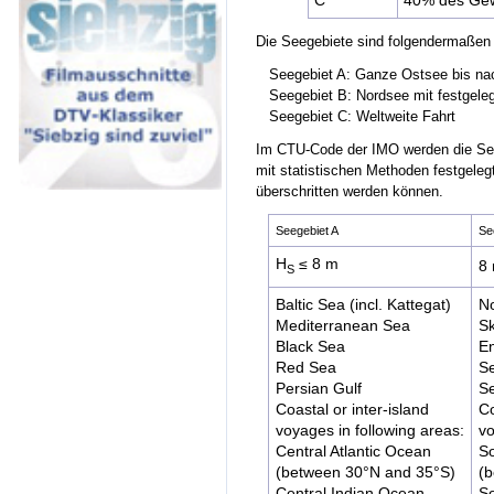
C
40% des Gew
Die Seegebiete sind folgendermaßen d
Seegebiet A: Ganze Ostsee bis na
Seegebiet B: Nordsee mit festgeleg
Seegebiet C: Weltweite Fahrt
Im CTU-Code der IMO werden die Seeg
mit statistischen Methoden festgeleg
überschritten werden können.
Seegebiet A
Se
H
≤ 8 m
8
S
Baltic Sea (incl. Kattegat)
N
Mediterranean Sea
S
Black Sea
En
Red Sea
Se
Persian Gulf
Se
Coastal or inter-island
Co
voyages in following areas:
vo
Central Atlantic Ocean
So
(between 30°N and 35°S)
(
Central Indian Ocean
So