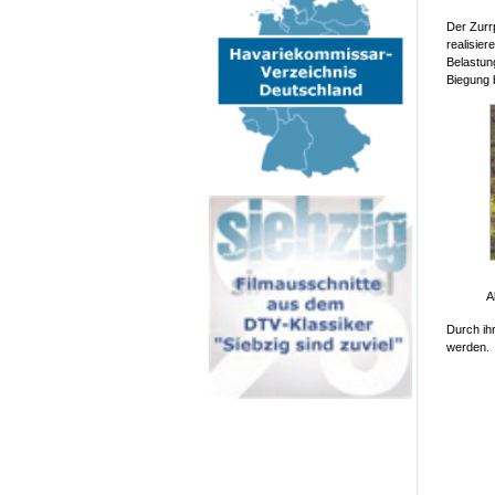
Der Zurr
realisie
Belastun
Biegung 
A
Durch ih
werden.