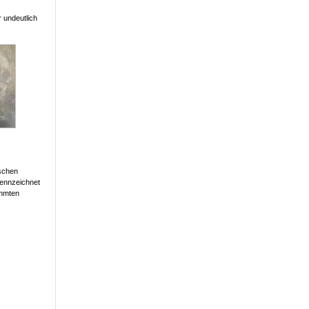
 undeutlich
aschen
kennzeichnet
immten