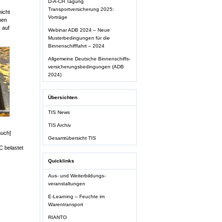
D-A-CH Tagung
Transportversicherung 2025:
nicht
Vorträge
hen
 auf
Webinar ADB 2024 – Neue
Musterbedingungen für die
Binnenschifffahrt – 2024
Allgemeine Deutsche Binnenschiffs-
versicherungsbedingungen (ADB
2024)
Übersichten
TIS News
TIS Archiv
auch]
Gesamtübersicht TIS
C belastet
Quicklinks
Aus- und Weiterbildungs-
veranstaltungen
E-Learning – Feuchte im
Warentransport
RIANTO