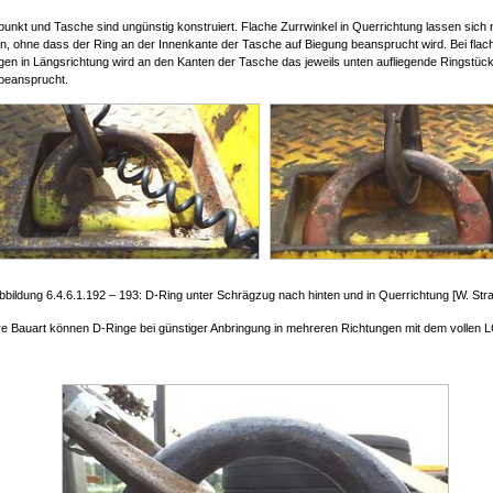
punkt und Tasche sind ungünstig konstruiert. Flache Zurrwinkel in Querrichtung lassen sich 
ren, ohne dass der Ring an der Innenkante der Tasche auf Biegung beansprucht wird. Bei flac
gen in Längsrichtung wird an den Kanten der Tasche das jeweils unten aufliegende Ringstück
beansprucht.
bbildung 6.4.6.1.192 – 193: D-Ring unter Schrägzug nach hinten und in Querrichtung [W. Str
re Bauart können D-Ringe bei günstiger Anbringung in mehreren Richtungen mit dem vollen L