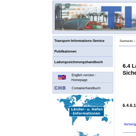
Transport-Informations-Service
Startseite
›
Publikationen
Ladungssicherungshandbuch
6.4 
Sich
English version -
Homepage
Containerhandbuch
6.4.6.
Vorherig