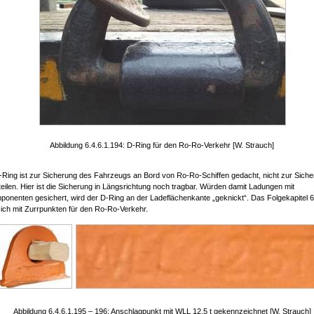
Abbildung 6.4.6.1.194: D-Ring für den Ro-Ro-Verkehr [W. Strauch]
-Ring ist zur Sicherung des Fahrzeugs an Bord von Ro-Ro-Schiffen gedacht, nicht zur Sich
eilen. Hier ist die Sicherung in Längsrichtung noch tragbar. Würden damit Ladungen mit
onenten gesichert, wird der D-Ring an der Ladeflächenkante „geknickt“. Das Folgekapitel 6
sich mit Zurrpunkten für den Ro-Ro-Verkehr.
Abbildung 6.4.6.1.195 – 196: Anschlagpunkt mit WLL 12,5 t gekennzeichnet [W. Strauch]