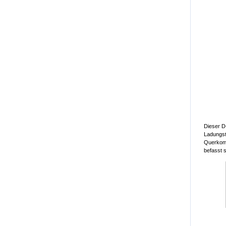
Dieser D
Ladungst
Querkomp
befasst 