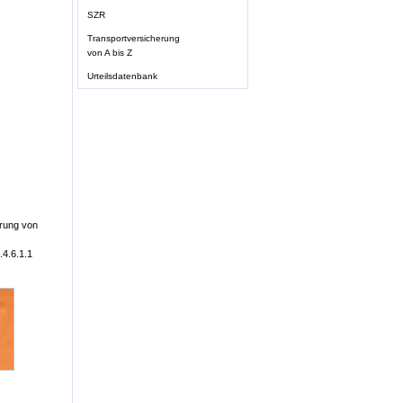
SZR
Transportversicherung
von A bis Z
Urteilsdatenbank
erung von
.4.6.1.1