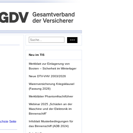
Neu im TIS
Merkblatt zur Einlagerung von
Booten – Sicherheit im Winterlager
Neue DTV-VHV 2003/2026
Warenversicherung Kriegsklausel
(Fassung 2026)
Merkblätter Phantomfrachtführer
Webinar 2025 „Schäden an der
Maschine und der Elektronik im
Binnenschiff“
chste Seite
Infoblatt Musterbedingungen für
das Binnenschiff (ADB 2024)