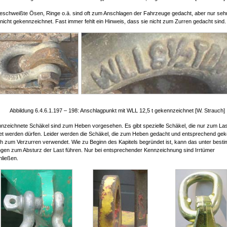
eschweißte Ösen, Ringe o.ä. sind oft zum Anschlagen der Fahrzeuge gedacht, aber nur sehr
 nicht gekennzeichnet. Fast immer fehlt ein Hinweis, dass sie nicht zum Zurren gedacht sind.
Abbildung 6.4.6.1.197 – 198: Anschlagpunkt mit WLL 12,5 t gekennzeichnet [W. Strauch]
nzeichnete Schäkel sind zum Heben vorgesehen. Es gibt spezielle Schäkel, die nur zum L
t werden dürfen. Leider werden die Schäkel, die zum Heben gedacht und entsprechend ge
ch zum Verzurren verwendet. Wie zu Beginn des Kapitels begründet ist, kann das unter best
gen zum Absturz der Last führen. Nur bei entsprechender Kennzeichnung sind Irrtümer
ließen.