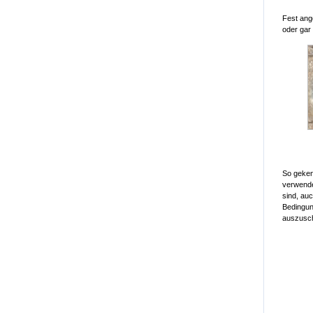
Fest ang
oder gar
So geken
verwende
sind, au
Bedingun
auszusch