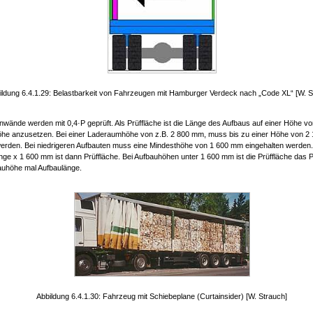
ildung 6.4.1.29: Belastbarkeit von Fahrzeugen mit Hamburger Verdeck nach „Code XL“ [W. S
enwände werden mit 0,4·P geprüft. Als Prüffläche ist die Länge des Aufbaus auf einer Höhe v
he anzusetzen. Bei einer Laderaumhöhe von z.B. 2 800 mm, muss bis zu einer Höhe von 2
werden. Bei niedrigeren Aufbauten muss eine Mindesthöhe von 1 600 mm eingehalten werden.
nge x 1 600 mm ist dann Prüffläche. Bei Aufbauhöhen unter 1 600 mm ist die Prüffläche das 
auhöhe mal Aufbaulänge.
Abbildung 6.4.1.30: Fahrzeug mit Schiebeplane (Curtainsider) [W. Strauch]