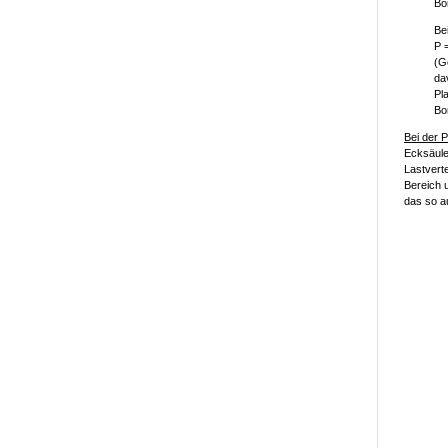
Bo
Bei
P 
(G
da
Pl
Bo
Bei der 
Ecksäulen
Lastvert
Bereich 
das so a