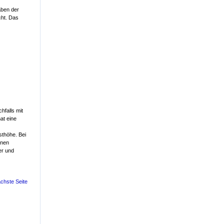
aben der
cht. Das
hfalls mit
at eine
sthöhe. Bei
anen
er und
chste Seite