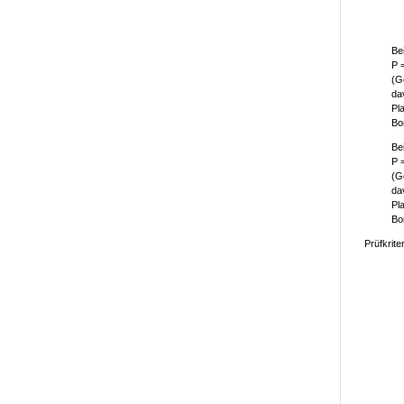
Bei
P 
(G
da
Pl
Bo
Bei
P 
(G
da
Pl
Bo
Prüfkrite