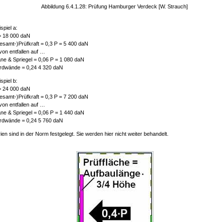
Abbildung 6.4.1.28: Prüfung Hamburger Verdeck [W. Strauch]
spiel a:
= 18 000 daN
esamt-)Prüfkraft = 0,3 P = 5 400 daN
von entfallen auf …
ane & Spriegel = 0,06 P = 1 080 daN
rdwände = 0,24 4 320 daN
spiel b:
= 24 000 daN
esamt-)Prüfkraft = 0,3 P = 7 200 daN
von entfallen auf …
ane & Spriegel = 0,06 P = 1 440 daN
rdwände = 0,24 5 760 daN
rien sind in der Norm festgelegt. Sie werden hier nicht weiter behandelt.