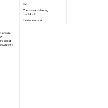
SZR
Transportversicherung
von A bis Z
Urteilsdatenbank
s und die
en
ird dieser
tellt sieht