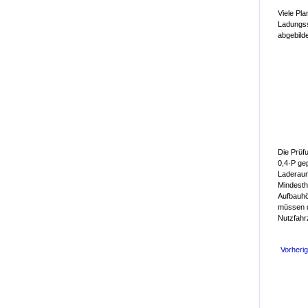
Viele Pl
Ladungss
abgebild
Die Prüf
0,4·P ge
Laderaum
Mindesth
Aufbauhö
müssen d
Nutzfahr
Vorherig