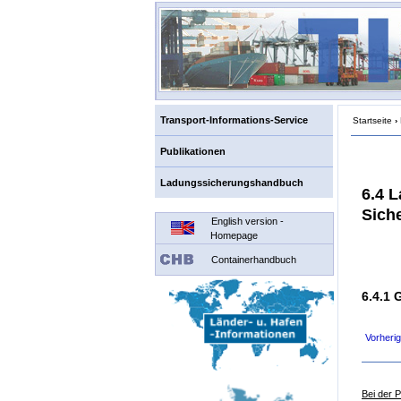
Transport-Informations-Service
Startseite
›
Publikationen
Ladungssicherungshandbuch
6.4 
Sich
English version -
Homepage
Containerhandbuch
6.4.1
Vorherig
Bei der 