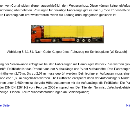
anen von Curtainsidern dienen ausschließlich dem Wetterschutz. Diese können keinerlei Aufg
icherung übernehmen. Prüfungen für derartige Fahrzeuge gibt es nach „Code L“ deshalb ni
ete Fahrzeug darf erst weiterfahren, wenn die Ladung ordnungsgemäß gesichert ist.
Abbildung 6.4.1.31: Nach Code XL geprüftes Fahrzeug mit Schiebeplane [W. Strauch]
ung der Seitenwände erfolgt wie bei den Fahrzeugen mit Hamburger Verdeck: Sie werden gleic
prüft. Prüffläche ist das Produkt aus der Aufbaulänge und ¾ der Aufbauhöhe. Das Fahrzeug h
höhe von 2,76 m. Bis zu 2,07 m muss geprüft werden. Bei niedrigeren Aufbauten muss eine
öhe von 1,60 m eingehalten werden. Die Prüffläche entspricht dann der Aufbaulänge x Minde
hen unter 1 600 mm ist die volle Höhe zusammen mit der Aufbaulänge die Prüffläche. Die Pl
er DIN EN 12641-2 vom Februar 2006 entsprechen. Der Titel der Norm ist: „Wechselbehält
zeuge.-Planen -Teil 2: Mindestanforderungen an Schiebeplanen;
e Seite
Nä