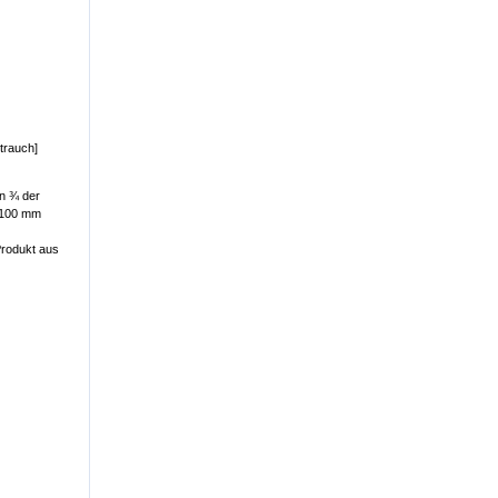
trauch]
on ¾ der
 100 mm
Produkt aus