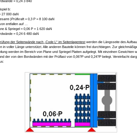
rdwände = 0,24 3 840
spiel b:
= 27 000 daN
esamt-)Prüfkraft = 0,3 P = 8 100 daN
von entfallen auf …
ane & Spriegel = 0,06 P = 1 620 daN
rdwände = 0,24 6 480 daN
Prüfung der Seitenwände nach „Code L“ im Seitenlagentest
werden die Längsseite des Aufbau
 in voller Länge unterstützt. Alle anderen Bauteile können frei durchbiegen. Zur gleichmäßig
eilung werden im Bereich von Plane und Spriegel Platten aufgelegt. Mit einzelnen Gewichten w
und der von den Bordwänden mit der Prüflast von 0,06?P und 0,24?P belegt. Vereinfacht darges
us: