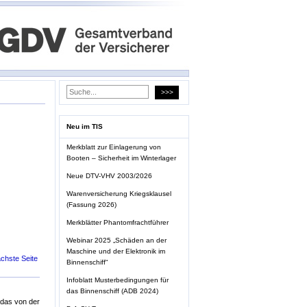
Neu im TIS
Merkblatt zur Einlagerung von
Booten – Sicherheit im Winterlager
Neue DTV-VHV 2003/2026
Warenversicherung Kriegsklausel
(Fassung 2026)
Merkblätter Phantomfrachtführer
Webinar 2025 „Schäden an der
Maschine und der Elektronik im
chste Seite
Binnenschiff“
Infoblatt Musterbedingungen für
das Binnenschiff (ADB 2024)
, das von der