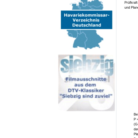
Prüfkraf
und Plan
Bei
P 
(G
da
Pl