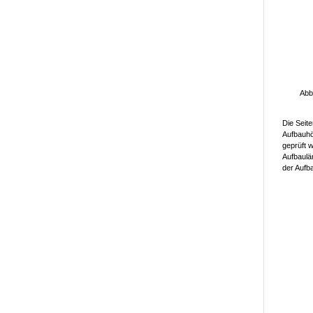
Abb
Die Seit
Aufbauhö
geprüft 
Aufbaulä
der Aufb