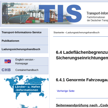
Transport-Informations-Service
Startseite
›
Ladungssicherungshandbuch
Publikationen
Ladungssicherungshandbuch
6.4 Ladeflächenbegrenz
Sicherungseinrichtunge
English version -
Homepage
Containerhandbuch
6.4.1 Genormte Fahrzeuga
Vorherige Seite
Seitenwandprüfung nach „Code