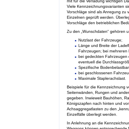
mit für die Verladung wichtigen Dat
Viele Kennzeichnungsvarianten s
Vorschläge sind als Anregung zu 
Einzelnen geprüft werden. Überleg
Vorschläge den betrieblichen Be
Zu den „Wunschdaten“ gehören u
Nutzlast der Fahrzeuge;
Länge und Breite der Lade
Fahrzeugen; bei mehreren 
bei gedeckten Fahrzeugen 
eventuell die Durchlassgrö
Spezifische Bodenbelastbark
bei geschlossenen Fahrze
Maximale Staplerachslast.
Beispiele für die Kennzeichnung 
Seitenwänden, Rungen und anderen
gegeben. Inwieweit Bauhöhen, Ra
Königszapfen nach hinten und vorn
Achsaggregatlasten zu den „kennz
Einzelfälle überlegt werden.
In Anlehnung an die Kennzeichnu
Waggons können entsprechende M