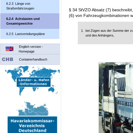
6.2.3 Länge von
Straßenfahrzeugen
§ 34 StVZO Absatz (7) beschreibt
(6) von Fahrzeugkombinationen wi
6.2.4 Achslasten und
Gesamtgewichte
1.
bei Zügen aus der Summe der z
6.2.5 Lastverteilungspläne
und des Anhängers,
English version -
Homepage
Containerhandbuch