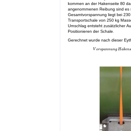
kommen an der Hakenseite 80 daN
angenommenen Reibung sind es so
Gesamtvorspannung liegt bei 230
Transportschale von 250 kg Masse
Umschlag entsteht zusätzlicher A
Positionieren der Schale.
Gerechnet wurde nach dieser Eyt
V
o
r
s
p
a
n
n
u
n
g
H
a
k
e
n