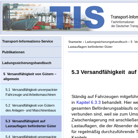
Transport-Informations-Service
Startseite
›
Ladungssicherungshandbuch
›
5 Ve
Lastauflagen beförderter Güter
Publikationen
Ladungssicherungshandbuch
5.3 Versandfähigkeit au
5 Versandfähigkeit von Gütern –
allgemein
5.1 Versandfähigkeit unverpackter
Fahrzeuge und Arbeitsmaschinen
Ständig auf Fahrzeugen mitgeführt
in
Kapitel 6.3.3
behandelt. Hier w
5.2 Versandfähigkeit von Gütern
gesamten Beförderungsablaufs od
des Anlagen- und Maschinenbaus
verbunden sind, weil sie zum Umsc
Zwischenlagerung mit anschließe
5.3 Versandfähigkeit auf
Lastauflagen, die der Absender d
Lastauflagen beförderter Güter
für regelmäßig durchzuführende T
5.4 Versandfähigkeit unverpackte
Kapitels.