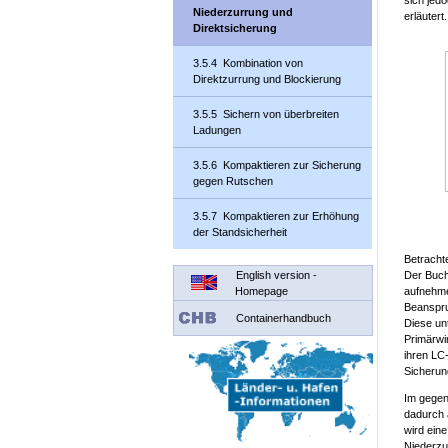
sich jedo
Niederzurrung und
erläutert.
Direktsicherung
3.5.4 Kombination von
Direktzurrung und Blockierung
3.5.5 Sichern von überbreiten
Ladungen
3.5.6 Kompaktieren zur Sicherung
gegen Rutschen
3.5.7 Kompaktieren zur Erhöhung
der Standsicherheit
Betrachte
English version -
Der Buch
Homepage
aufnehme
Beanspru
Containerhandbuch
Diese un
Primärwir
ihren LC-
Sicherun
Im gegen
dadurch 
wird ein
Niederz