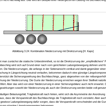
ch nicht nachteilig aus. Das wird am Beispiel einer niedergezurrten Ladung mit Buchtlasching
Abbildung 3.24: Kombination Niederzurrung mit Direktzurrung [H. Kaps]
t man zunächst die statische Unbestimmtheit, so ist die Direktzurrung der „empfindlichere“ P
tlasching wird sich auf Grund einer nach vorn gerichteten Ladungsbewegung dehnen und Kr
n. Die Niederzurrungen, die anfangs in der Seitenansicht vertikal und damit gegenüber einer
chung in Längsrichtung neutral verlaufen, bekommen dadurch eine günstige Längskompone
terstützt die Sicherungswirkung des Buchtlaschings, ganz abgesehen von der reibungserh
kung der Niederzurrung. Die Gurte der Niederzurrung erreichen wegen ihrer Steilheit natürlic
Wert. Aber das wird von einer Niederzurrung in einer Sicherungsbilanz auch nicht erwartet. 
gswirkungen sowohl der Niederzurrung als auch der Direktzurrung werden beide voll genutzt
läufigen Belastungsfall, Trägheitskraft nach hinten, wirkt sich die Asymmetrie der Anordnung
aus, dass die Vorspannkraft des Buchtlaschings die Trägheitskraft noch verstärkt. Aber auch
e gewisse Ladungsbewegung dafür sorgen, dass die Vorspannkraft verschwindet und die Gur
urrung günstige Längskomponenten bekommen.