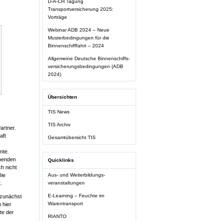
D-A-CH Tagung
Transportversicherung 2025:
Vorträge
Webinar ADB 2024 – Neue
Musterbedingungen für die
Binnenschifffahrt – 2024
Allgemeine Deutsche Binnenschiffs-
versicherungsbedingungen (ADB
2024)
Übersichten
TIS News
TIS Archiv
artner.
aft
Gesamtübersicht TIS
nte.
öhenden
Quicklinks
h nicht
Die
Aus- und Weiterbildungs-
.
veranstaltungen
E-Learning – Feuchte im
 zunächst
Warentransport
 hier
te der
RIANTO