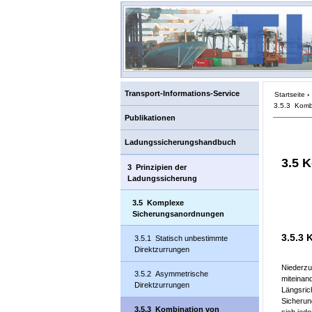
Transport-Informations-Service
Startseite
›
3.5.3 Kombi
Publikationen
Ladungssicherungshandbuch
3.5 
3 Prinzipien der
Ladungssicherung
3.5 Komplexe
Sicherungsanordnungen
3.5.3 
3.5.1 Statisch unbestimmte
Direktzurrungen
Niederzu
3.5.2 Asymmetrische
miteinan
Direktzurrungen
Längsric
Sicherun
3.5.3 Kombination von