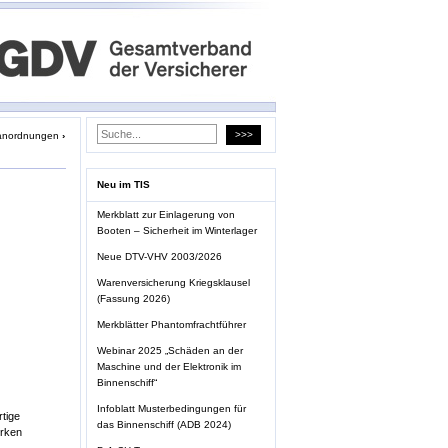
anordnungen
›
Neu im TIS
Merkblatt zur Einlagerung von
Booten – Sicherheit im Winterlager
Neue DTV-VHV 2003/2026
Warenversicherung Kriegsklausel
(Fassung 2026)
Merkblätter Phantomfrachtführer
Webinar 2025 „Schäden an der
Maschine und der Elektronik im
Binnenschiff“
Infoblatt Musterbedingungen für
tige
das Binnenschiff (ADB 2024)
irken