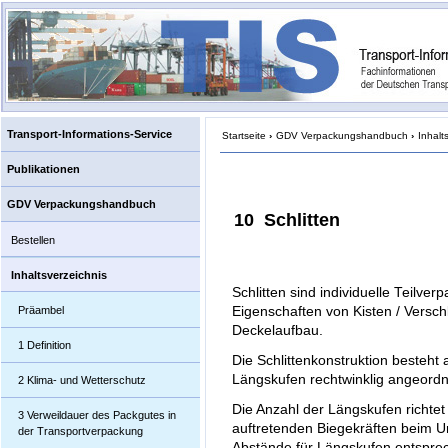
Transport-Informations-Service
Startseite
›
GDV Verpackungshandbuch
›
Inhalt
Publikationen
GDV Verpackungshandbuch
10 Schlitten
Bestellen
Inhaltsverzeichnis
Schlitten sind individuelle Teilve
Präambel
Eigenschaften von Kisten / Versc
Deckelaufbau.
1 Definition
Die Schlittenkonstruktion besteh
Längskufen rechtwinklig angeordne
2 Klima- und Wetterschutz
Die Anzahl der Längskufen richtet
3 Verweildauer des Packgutes in
auftretenden Biegekräften beim U
der Transportverpackung
Abstände für Längskufen entspre