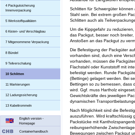
4 Packgutsicherung
Schlitten für Schwergüter können
Innenverpackung
Stahl sein. Bei extrem großen Pac
Schlitten auch als Teilverpackung
5 Werkstoffqualitäten
Um die Kippgefahr zu reduzieren, 
6 Kisten- und Verschlagbau
das Packgut, besser noch breiter
Anstoßen an das Packgut zu verm
7 Mitgenommene Verpackung
Die Befestigung der Packgüter auf
8 Bündel
vorhanden sind, durch eine Vers
vorhanden, müssen die Packgüte
9 Teilverschalung
Flachstahl oder Kunststoff mit i
befestigt werden. Runde Packgüte
10 Schlitten
(Bettinge) gelagert werden. Bei s
Bettingen so zu bemessen, dass d
11 Markierungen
wird. Ggf. muss Hartholz eingese
12 Ladungssicherung
Gewichtskräfte des jeweiligen Pac
dynamischen Transportbelastung
13 Kabeltrommeln
Nach Möglichkeit sind die Befesti
auszuführen. Wird kraftschlüssig 
English version -
Packstücke mit Kantholzspangenb
Homepage
reibungserhöhende Zwischenlagen
Containerhandbuch
Bewegungen zwischen Packgut un