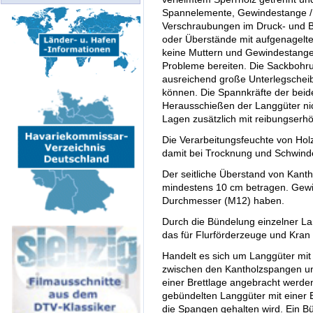
Spannelemente, Gewindestange / 
Verschraubungen im Druck- und 
oder Überstände mit aufgenagelte
keine Muttern und Gewindestange
Probleme bereiten. Die Sackbohru
ausreichend große Unterlegschei
können. Die Spannkräfte der beid
Herausschießen der Langgüter nic
Lagen zusätzlich mit reibungser
Die Verarbeitungsfeuchte von Holz
damit bei Trocknung und Schwinde
Der seitliche Überstand von Kan
mindestens 10 cm betragen. Ge
Durchmesser (M12) haben.
Durch die Bündelung einzelner La
das für Flurförderzeuge und Kran 
Handelt es sich um Langgüter mit
zwischen den Kantholzspangen un
einer Brettlage angebracht werd
gebündelten Langgüter mit einer 
die Spangen gehalten wird. Ein 