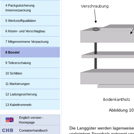
4 Packgutsicherung
Innenverpackung
5 Werkstoffqualitäten
6 Kisten- und Verschlagbau
7 Mitgenommene Verpackung
8 Bündel
9 Teilverschalung
10 Schlitten
11 Markierungen
12 Ladungssicherung
13 Kabeltrommeln
Abbildung 10
English version -
Homepage
Die Langgüter werden lagenweise
Containerhandbuch
verleimtem Sperrholz getrennt und