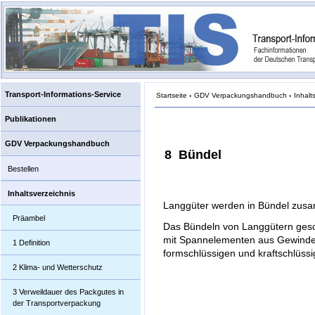
Transport-Informations-Service
Startseite
›
GDV Verpackungshandbuch
›
Inhalt
Publikationen
GDV Verpackungshandbuch
8 Bündel
Bestellen
Inhaltsverzeichnis
Langgüter werden in Bündel zus
Präambel
Das Bündeln von Langgütern ges
mit Spannelementen aus Gewindes
1 Definition
formschlüssigen und kraftschlüs
2 Klima- und Wetterschutz
3 Verweildauer des Packgutes in
der Transportverpackung