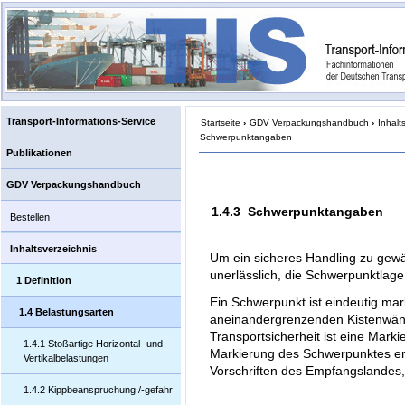
Transport-Informations-Service
Startseite
›
GDV Verpackungshandbuch
›
Inhalt
Schwerpunktangaben
Publikationen
GDV Verpackungshandbuch
1.4.3 Schwerpunktangaben
Bestellen
Inhaltsverzeichnis
Um ein sicheres Handling zu gewäh
unerlässlich, die Schwerpunktlag
1 Definition
Ein Schwerpunkt ist eindeutig ma
1.4 Belastungsarten
aneinandergrenzenden Kistenwän
Transportsicherheit ist eine Marki
1.4.1 Stoßartige Horizontal- und
Markierung des Schwerpunktes er
Vertikalbelastungen
Vorschriften des Empfangslandes,
1.4.2 Kippbeanspruchung /-gefahr