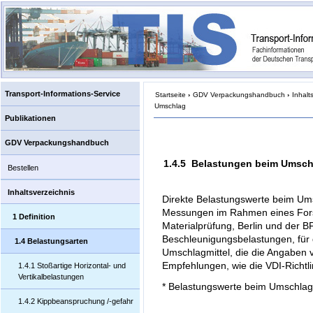
Transport-Informations-Service
Startseite
›
GDV Verpackungshandbuch
›
Inhalt
Umschlag
Publikationen
GDV Verpackungshandbuch
1.4.5 Belastungen beim Umsch
Bestellen
Inhaltsverzeichnis
Direkte Belastungswerte beim Um
Messungen im Rahmen eines Fors
1 Definition
Materialprüfung, Berlin und der 
Beschleunigungsbelastungen, für
1.4 Belastungsarten
Umschlagmittel, die die Angaben v
Empfehlungen, wie die VDI-Richtli
1.4.1 Stoßartige Horizontal- und
Vertikalbelastungen
* Belastungswerte beim Umschlag
1.4.2 Kippbeanspruchung /-gefahr