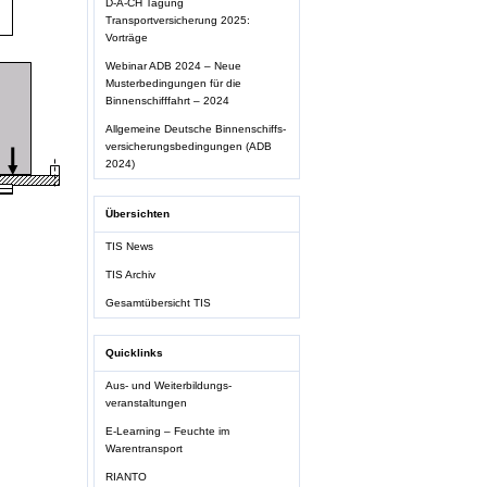
D-A-CH Tagung
Transportversicherung 2025:
Vorträge
Webinar ADB 2024 – Neue
Musterbedingungen für die
Binnenschifffahrt – 2024
Allgemeine Deutsche Binnenschiffs-
versicherungsbedingungen (ADB
2024)
Übersichten
TIS News
TIS Archiv
Gesamtübersicht TIS
Quicklinks
Aus- und Weiterbildungs-
veranstaltungen
E-Learning – Feuchte im
Warentransport
RIANTO