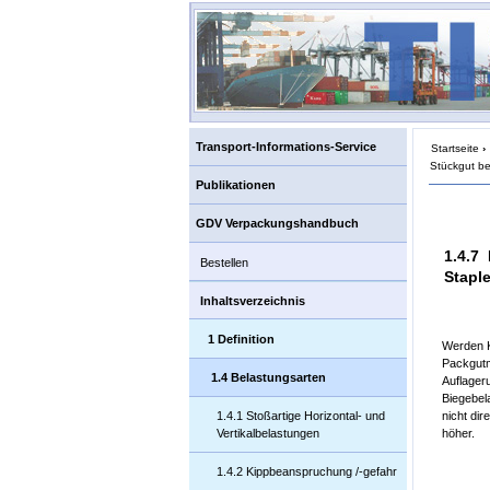
Transport-Informations-Service
Startseite
›
Stückgut b
Publikationen
GDV Verpackungshandbuch
1.4.7
Bestellen
Stapl
Inhaltsverzeichnis
1 Definition
Werden K
Packgutm
1.4 Belastungsarten
Auflager
Biegebel
1.4.1 Stoßartige Horizontal- und
nicht di
Vertikalbelastungen
höher.
1.4.2 Kippbeanspruchung /-gefahr