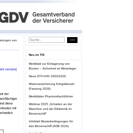
astungen von
Neu im TIS
Merkblatt zur Einlagerung von
Booten – Sicherheit im Winterlager
ish version]
Neue DTV-VHV 2003/2026
Warenversicherung Kriegsklausel
(Fassung 2026)
it der
Merkblätter Phantomfrachtführer
anzflächiger
ind diese
Webinar 2025 „Schäden an der
enboden mit
Maschine und der Elektronik im
erheblich
Binnenschiff“
Infoblatt Musterbedingungen für
das Binnenschiff (ADB 2024)