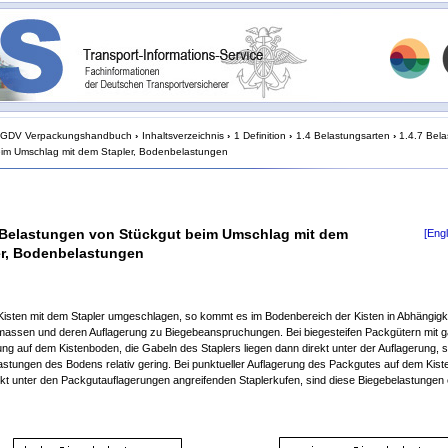
GDV Verpackungshandbuch
›
Inhaltsverzeichnis
›
1 Definition
›
1.4 Belastungsarten
›
1.4.7 Bel
eim Umschlag mit dem Stapler, Bodenbelastungen
 Belastungen von Stückgut beim Umschlag mit dem
[Engl
er, Bodenbelastungen
isten mit dem Stapler umgeschlagen, so kommt es im Bodenbereich der Kisten in Abhängigke
assen und deren Auflagerung zu Biegebeanspruchungen. Bei biegesteifen Packgütern mit g
ung auf dem Kistenboden, die Gabeln des Staplers liegen dann direkt unter der Auflagerung, s
astungen des Bodens relativ gering. Bei punktueller Auflagerung des Packgutes auf dem Kist
rekt unter den Packgutauflagerungen angreifenden Staplerkufen, sind diese Biegebelastungen 