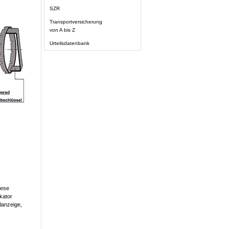
SZR
Transportversicherung
von A bis Z
Urteilsdatenbank
iese
kator
lanzeige,