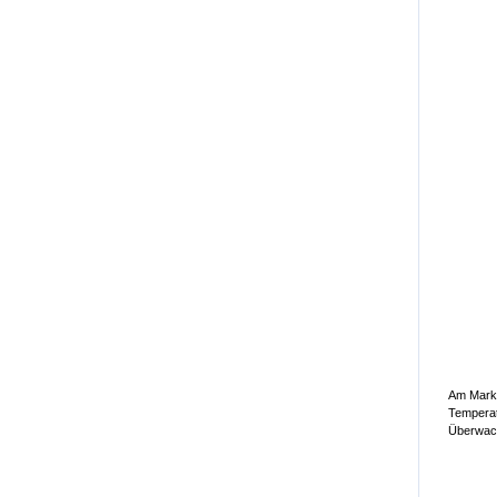
Am Markt
Temperat
Überwach