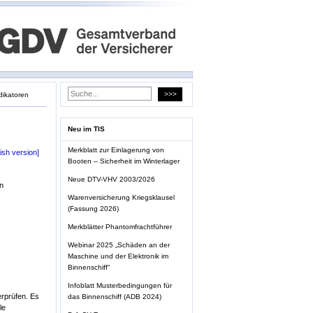
dikatoren
Neu im TIS
Merkblatt zur Einlagerung von
ish version]
Booten – Sicherheit im Winterlager
Neue DTV-VHV 2003/2026
n
Warenversicherung Kriegsklausel
(Fassung 2026)
Merkblätter Phantomfrachtführer
Webinar 2025 „Schäden an der
Maschine und der Elektronik im
Binnenschiff“
Infoblatt Musterbedingungen für
rprüfen. Es
das Binnenschiff (ADB 2024)
le