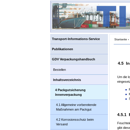
Transport-Informations-Service
Startseite
›
Publikationen
GDV Verpackungshandbuch
4.5 I
Bestellen
Um die l
Inhaltsverzeichnis
eingesetz
4 Packgutsicherung
Innenverpackung
4.1 Allgemeine vorbereitende
Maßnahmen am Packgut
4.5.1 
4.2 Korrosionsschutz beim
Feuchtei
Versand
gibt die