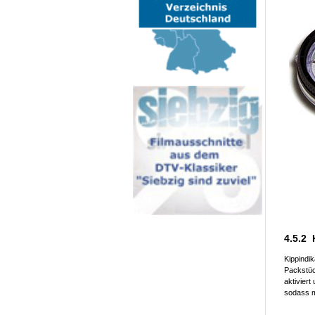
4.5.2 
Kippindi
Packstüc
aktiviert
sodass m