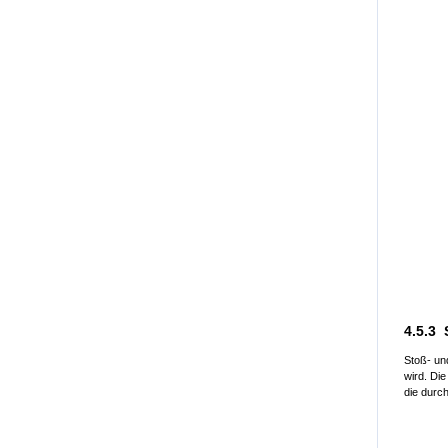
4.5.3 
Stoß- un
wird. Di
die durc