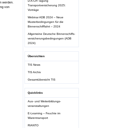
D-A-CH Tagung
en werden.
Transportversicherung 2025:
ung von
Vorträge
Webinar ADB 2024 – Neue
Musterbedingungen für die
Binnenschifffahrt – 2024
Allgemeine Deutsche Binnenschiffs-
versicherungsbedingungen (ADB
2024)
Übersichten
TIS News
TIS Archiv
Gesamtübersicht TIS
Quicklinks
Aus- und Weiterbildungs-
veranstaltungen
E-Learning – Feuchte im
Warentransport
RIANTO