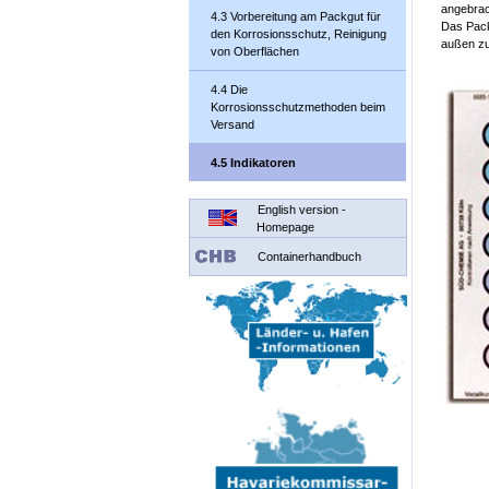
angebrac
4.3 Vorbereitung am Packgut für
Das Pack
den Korrosionsschutz, Reinigung
außen zu
von Oberflächen
4.4 Die
Korrosionsschutzmethoden beim
Versand
4.5 Indikatoren
English version -
Homepage
Containerhandbuch