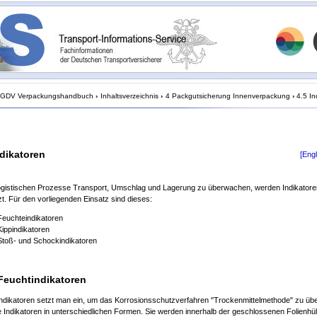
GDV Verpackungshandbuch
›
Inhaltsverzeichnis
›
4 Packgutsicherung Innenverpackung
›
4.5 In
ndikatoren
[Engl
ogistischen Prozesse Transport, Umschlag und Lagerung zu überwachen, werden Indikatore
t. Für den vorliegenden Einsatz sind dieses:
Feuchteindikatoren
Kippindikatoren
Stoß- und Schockindikatoren
Feuchtindikatoren
ndikatoren setzt man ein, um das Korrosionsschutzverfahren "Trockenmittelmethode" zu übe
se Indikatoren in unterschiedlichen Formen. Sie werden innerhalb der geschlossenen Folienhül