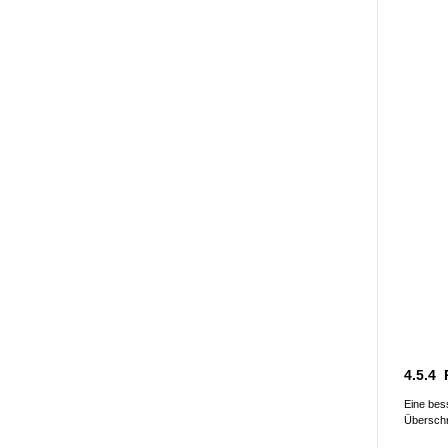
4.5.4 
Eine bes
Überschre