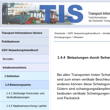
Transport-Informations-Service
Startseite
›
GDV Verpackungshandbuch
›
Inhalt
Schwingungen / Vibration
Publikationen
GDV Verpackungshandbuch
1.4.4 Belastungen durch Schwi
Bestellen
Inhaltsverzeichnis
Bei allen Transporten treten Schw
1 Definition
sind zum einen vertikale Beschle
anderen können diese Schwingun
1.4 Belastungsarten
Gütern sind schwingungsdämpfen
bedeuten vertikale Schwingungen
1.4.1 Stoßartige Horizontal- und
Vertikalbelastungen
und Packstück.
1.4.2 Kippbeanspruchung /-gefahr