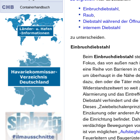
Containerhandbuch
Einbruchdiebstahl
,
Raub
,
Diebstahl während der Öffn
internem Diebstahl
zu unterscheiden.
Einbruchdiebstahl
Beim
Einbruchdiebstahl
ste
Fokus, das von außen nach i
eine Reihe von Barrieren in 
um überhaupt in die Nähe d
dazu, den oder die Täter mög
Widerstandszeitwert so weit 
Alarmierung und das Eintreff
Diebstahl verhindert und die
Dieses „Zwiebelschalenprinzi
Einzäunung oder anderen Art
die Einrichtung befindet. Da
verdächtige Bewegungen v
ist von möglichen „
Aufstieghi
Feuerleitern und Baugerüsten