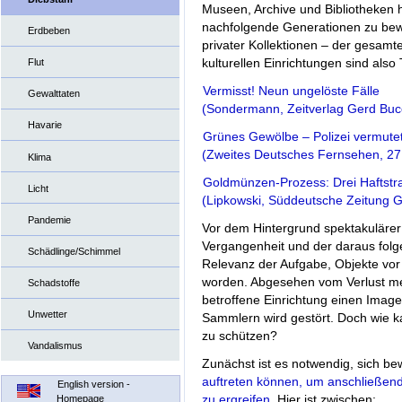
Museen, Archive und Bibliotheken h
nachfolgende Generationen zu be
Erdbeben
privater Kollektionen – der gesamt
kulturellen Einrichtungen sind al
Flut
Vermisst! Neun ungelöste Fälle
Gewalttaten
(Sondermann, Zeitverlag Gerd Buc
Havarie
Grünes Gewölbe – Polizei vermutet
(Zweites Deutsches Fernsehen, 27
Klima
Goldmünzen-Prozess: Drei Haftstra
Licht
(Lipkowski, Süddeutsche Zeitung 
Pandemie
Vor dem Hintergrund spektakulärer
Vergangenheit und der daraus folge
Schädlinge/Schimmel
Relevanz der Aufgabe, Objekte vor
worden. Abgesehen vom Verlust meis
Schadstoffe
betroffene Einrichtung einen Ima
Unwetter
Sammlern wird gestört. Doch wie ka
zu schützen?
Vandalismus
Zunächst ist es notwendig, sich b
auftreten können, um anschließen
English version -
zu ergreifen
. Hier ist zwischen:
Homepage