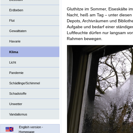
Gluthitze im Sommer, Eiseskälte im 
Erdbeben
Nacht, heiß am Tag – unter diesen
Depots, Archivräumen und Bibliotheke
Flut
Aufgabe und bedarf einer ständig
Gewalttaten
Luftfeuchte dürfen nur langsam vo
Rahmen bewegen.
Havarie
Klima
Licht
Pandemie
Schädlinge/Schimmel
Schadstoffe
Unwetter
Vandalismus
English version -
Homepage