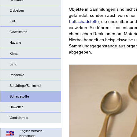
Objekte in Sammlungen sind nicht 
Erdbeben
gefährdet, sondern auch von einer
Luftschadstoffe
, die unsichtbar un
Flut
einwirken. Sie führen – bei entspr
Gewalttaten
chemischen Reaktionen am Material
Hierbei handelt es beispielsweise
Havarie
Sammlungsgegenstände aus organis
abgegeben.
Klima
Licht
Pandemie
Schädlinge/Schimmel
Schadstoffe
Unwetter
Vandalismus
English version -
Homepage