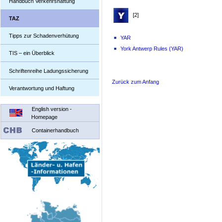
Handbuch Verkehrshaftung
[2]
TAZ
Tipps zur Schadenverhütung
YAR
York Antwerp Rules (YAR)
TIS – ein Überblick
Schriftenreihe Ladungssicherung
Zurück zum Anfang
Verantwortung und Haftung
English version -
Homepage
Containerhandbuch