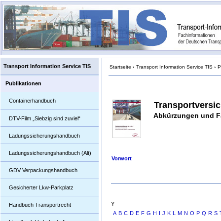
Transport Information Service TIS
Startseite
›
Transport Information Service TIS
›
P
Publikationen
Containerhandbuch
Transportversic
Abkürzungen und F
DTV-Film „Siebzig sind zuviel“
Ladungssicherungshandbuch
Ladungssicherungshandbuch (Alt)
Vorwort
GDV Verpackungshandbuch
Gesicherter Lkw-Parkplatz
Y
Handbuch Transportrecht
A
B
C
D
E
F
G
H
I
J
K
L
M
N
O
P
Q
R
S