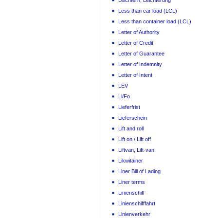
Leichtern, Leichterung
Less than car load (LCL)
Less than container load (LCL)
Letter of Authority
Letter of Credit
Letter of Guarantee
Letter of Indemnity
Letter of Intent
LEV
Li/Fo
Lieferfrist
Lieferschein
Lift and roll
Lift on / Lift off
Liftvan, Lift-van
Likwitainer
Liner Bill of Lading
Liner terms
Linienschiff
Linienschifffahrt
Linienverkehr