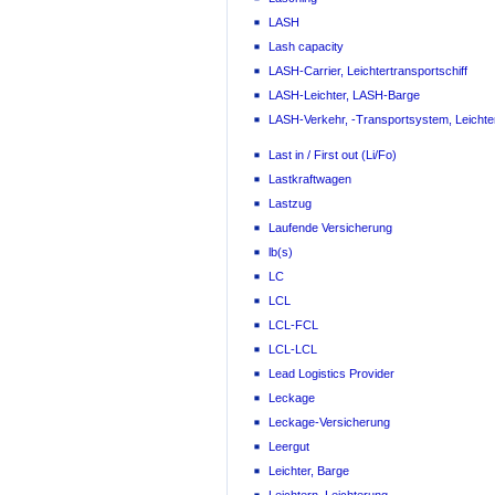
LASH
Lash capacity
LASH-Carrier, Leichtertransportschiff
LASH-Leichter, LASH-Barge
LASH-Verkehr, -Transportsystem, Leichte
Last in / First out (Li/Fo)
Lastkraftwagen
Lastzug
Laufende Versicherung
lb(s)
LC
LCL
LCL-FCL
LCL-LCL
Lead Logistics Provider
Leckage
Leckage-Versicherung
Leergut
Leichter, Barge