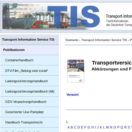
Transport Information Service TIS
Startseite
›
Transport Information Service TIS
›
P
Publikationen
Containerhandbuch
Transportversic
Abkürzungen und F
DTV-Film „Siebzig sind zuviel“
Ladungssicherungshandbuch
Ladungssicherungshandbuch (Alt)
Vorwort
GDV Verpackungshandbuch
Gesicherter Lkw-Parkplatz
L
Handbuch Transportrecht
A
B
C
D
E
F
G
H
I
J
K
L
M
N
O
P
Q
R
S