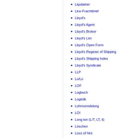
Liquitainer
Lkw-Frachtbrief
Lloyd's
Lloyd's Agent
Lloyd's Broker
Lloyd's List
Lloyd's Open Form
Lloyd's Register of Shipping
Lloyd's Shipping Index
Lloyd's Syndicate
LLP
Lo/Lo
LOF
Logbuch
Logistik
Lohnveredelung
LOI
Long ton (L/T, LT, lt)
Löschen
Loss of hire