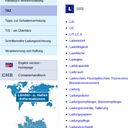
Handbuch Verkehrshaftung
[103]
TAZ
Tipps zur Schadenverhütung
L/A
L/C
TIS – ein Überblick
L/T, LT, lt
Ladeeinheit
Schriftenreihe Ladungssicherung
Ladefähigkeit
Verantwortung und Haftung
Ladefläche
Ladegleis
English version -
Ladekapazität
Homepage
Laderaum
Containerhandbuch
Ladeschein, Flussladeschein, Flusskonn
Binnenkonnossement
Ladung
Ladungsdunst
Ladungsempfänger, Warenempfänger
Ladungskontrolle, Tallierung
Ladungspapiere
Ladungspflege
Ladungsschweiß