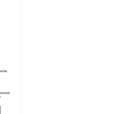
 wurde.
hlossener
e