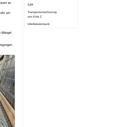
kkehr im
SZR
Transportversicherung
kehr um
von A bis Z
Urteilsdatenbank
he Mängel
ewegungen