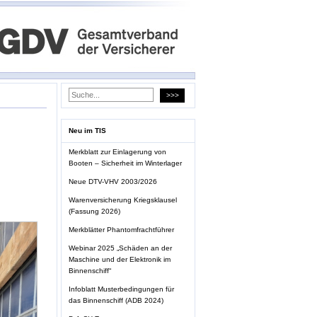
Neu im TIS
Merkblatt zur Einlagerung von
Booten – Sicherheit im Winterlager
Neue DTV-VHV 2003/2026
Warenversicherung Kriegsklausel
(Fassung 2026)
Merkblätter Phantomfrachtführer
Webinar 2025 „Schäden an der
Maschine und der Elektronik im
Binnenschiff“
Infoblatt Musterbedingungen für
das Binnenschiff (ADB 2024)