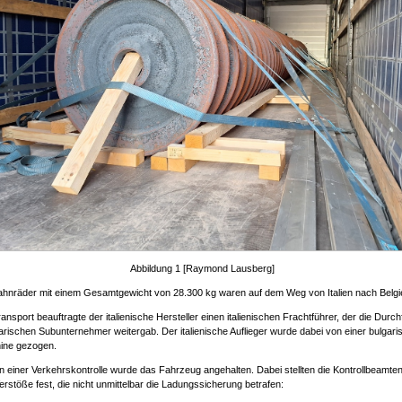
Abbildung 1 [Raymond Lausberg]
ahnräder mit einem Gesamtgewicht von 28.300 kg waren auf dem Weg von Italien nach Belgi
ansport beauftragte der italienische Hersteller einen italienischen Frachtführer, der die Durc
arischen Subunternehmer weitergab. Der italienische Auflieger wurde dabei von einer bulgar
ine gezogen.
einer Verkehrskontrolle wurde das Fahrzeug angehalten. Dabei stellten die Kontrollbeamte
rstöße fest, die nicht unmittelbar die Ladungssicherung betrafen: