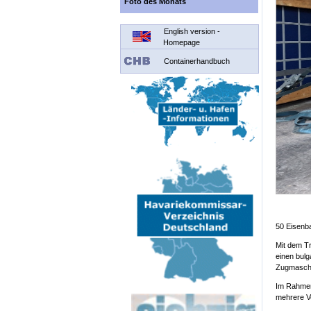
Foto des Monats
English version -
Homepage
Containerhandbuch
50 Eisenb
Mit dem Tr
einen bulg
Zugmasch
Im Rahmen 
mehrere Ve