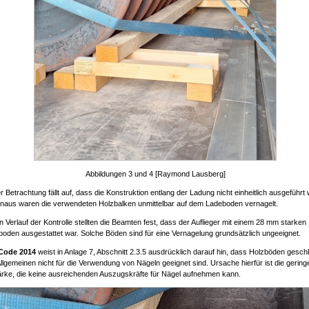
Abbildungen 3 und 4 [Raymond Lausberg]
r Betrachtung fällt auf, dass die Konstruktion entlang der Ladung nicht einheitlich ausgeführt
inaus waren die verwendeten Holzbalken unmittelbar auf dem Ladeboden vernagelt.
n Verlauf der Kontrolle stellten die Beamten fest, dass der Auflieger mit einem 28 mm starken
oden ausgestattet war. Solche Böden sind für eine Vernagelung grundsätzlich ungeeignet.
Code 2014
weist in Anlage 7, Abschnitt 2.3.5 ausdrücklich darauf hin, dass Holzböden gesc
lgemeinen nicht für die Verwendung von Nägeln geeignet sind. Ursache hierfür ist die gering
ärke, die keine ausreichenden Auszugskräfte für Nägel aufnehmen kann.