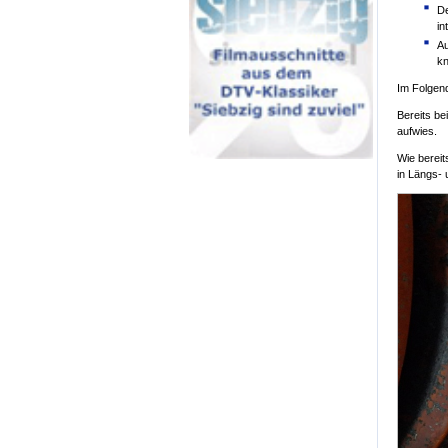
De
in
Au
kn
Im Folgend
Bereits be
aufwies.
Wie bereit
in Längs- 