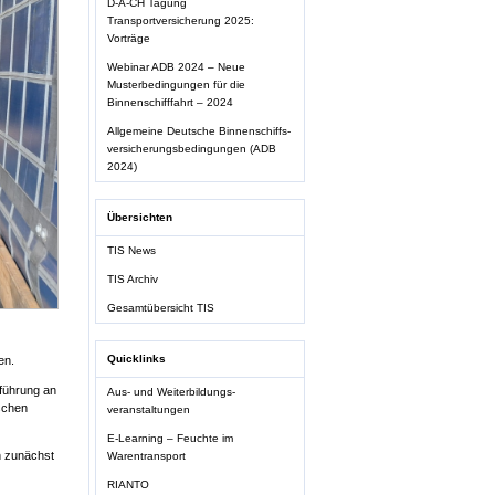
D-A-CH Tagung
Transportversicherung 2025:
Vorträge
Webinar ADB 2024 – Neue
Musterbedingungen für die
Binnenschifffahrt – 2024
Allgemeine Deutsche Binnenschiffs-
versicherungsbedingungen (ADB
2024)
Übersichten
TIS News
TIS Archiv
Gesamtübersicht TIS
Quicklinks
en.
hführung an
Aus- und Weiterbildungs-
ischen
veranstaltungen
E-Learning – Feuchte im
n zunächst
Warentransport
RIANTO