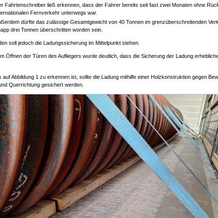
r Fahrtenschreiber ließ erkennen, dass der Fahrer bereits seit fast zwei Monaten ohne Rüc
ternationalen Fernverkehr unterwegs war.
ßerdem dürfte das zulässige Gesamtgewicht von 40 Tonnen im grenzüberschreitenden Ver
app drei Tonnen überschritten worden sein.
en soll jedoch die Ladungssicherung im Mittelpunkt stehen.
im Öffnen der Türen des Aufliegers wurde deutlich, dass die Sicherung der Ladung erheblic
s auf Abbildung 1 zu erkennen ist, sollte die Ladung mithilfe einer Holzkonstruktion gegen B
und Querrichtung gesichert werden.