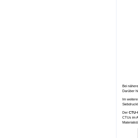
Bei nähere
Darüber h
Im weitere
Siebdruckb
Der
CTU-
CTUs im Al
Materialst