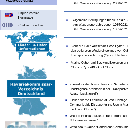
Wassersportkasko
(AVB Wassersportfahrzeuge 2008/2021
English version -
Homepage
Allgemeine Bedingungen für die Kasko-
von Wassersportfahrzeugen 1985/2021
Containerhandbuch
(AVB Wassersportfahrzeuge 1985/2021
Klausel für den Ausschluss von Cyber- 
den optionalen Wiedereinschluss von Cy
Transportversicherung (Cyber-/Blackout-
Marine Cyber and Blackout Exclusion an
Clause (Cyber/Blackout Clause)
Klausel für den Ausschluss von Schäden 
übertragbare Krankheit in der Transportv
Ausschlussklausel“)
Clause for the Exclusion of Loss/Damage
Communicable Disease for the Use in Ma
Exclusion Clause”)
Wiedereinschlussklausel „Bedrohliche übe
Schiffsversicherung“
Write back Clause “Dangerous Communica