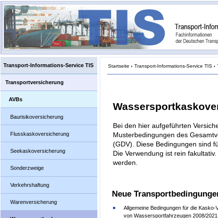
Transport-Informations-Service TIS
Startseite
›
Transport-Informations-Service TIS
›
Transportversicherung
AVBs
Wassersportkaskove
Baurisikoversicherung
Bei den hier aufgeführten Versic
Flusskaskoversicherung
Musterbedingungen des Gesamtve
(GDV). Diese Bedingungen sind fü
Seekaskoversicherung
Die Verwendung ist rein fakultat
werden.
Sonderzweige
Verkehrshaftung
Neue Transportbedingunge
Warenversicherung
Allgemeine Bedingungen für die Kasko-
von Wassersportfahrzeugen 2008/2021