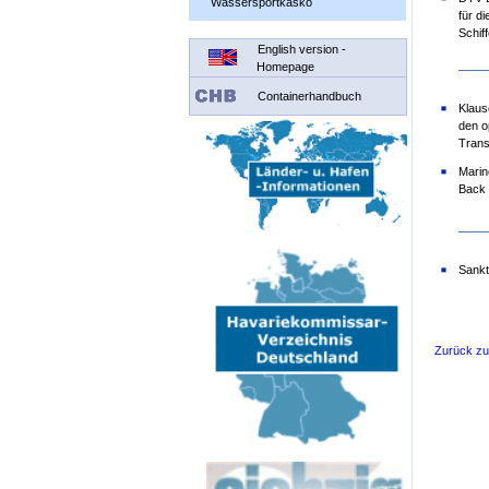
Wassersportkasko
für d
Schif
English version -
Homepage
Containerhandbuch
Klaus
den o
Trans
Marin
Back 
Sankt
Zurück z