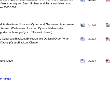
(28 KB)
ie Versicherung von Bau-, Umbau- und Reparaturrisiken von
fen 2000/2008
el für den Ausschluss von Cyber- und Blackoutschäden sowie
(77 KB)
ptionalen Wiedereinschluss von Cyberschäden in der
portversicherung (Cyber-/Blackout-Klausel)
e Cyber and Blackout Exclusion and Optional Cyber Write
(94 KB)
Clause (Cyber/Blackout Clause)
ionsklausel
(84 KB)
um Anfang