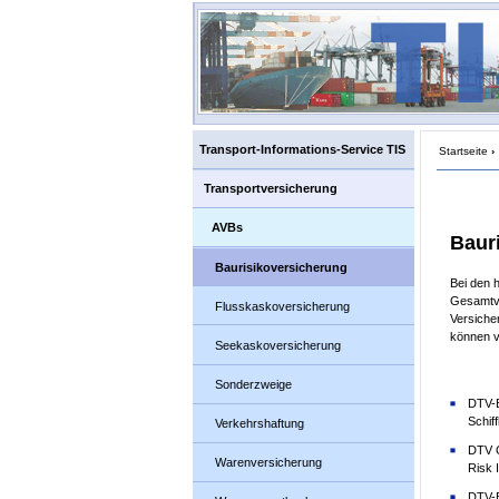
Transport-Informations-Service TIS
Startseite
›
Transportversicherung
AVBs
Baur
Baurisikoversicherung
Bei den 
Gesamtve
Flusskaskoversicherung
Versiche
können v
Seekaskoversicherung
Sonderzweige
DTV-B
Schif
Verkehrshaftung
DTV O
Warenversicherung
Risk 
DTV-