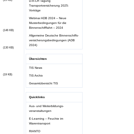
(13 KB)
D-A-CH Tagung
Transportversicherung 2025:
Vorträge
Webinar ADB 2024 – Neue
Musterbedingungen für die
Binnenschifffahrt – 2024
(146 KB)
Allgemeine Deutsche Binnenschiffs-
versicherungsbedingungen (ADB
2024)
(130 KB)
Übersichten
TIS News
(19 KB)
TIS Archiv
Gesamtübersicht TIS
Quicklinks
Aus- und Weiterbildungs-
veranstaltungen
E-Learning – Feuchte im
Warentransport
RIANTO