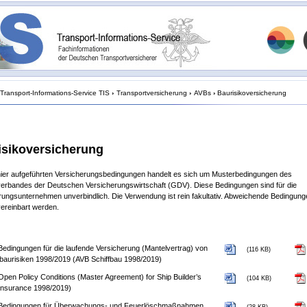
Transport-Informations-Service TIS
›
Transportversicherung
›
AVBs
›
Baurisikoversicherung
isikoversicherung
hier aufgeführten Versicherungsbedingungen handelt es sich um Musterbedingungen des
rbandes der Deutschen Versicherungswirtschaft (GDV). Diese Bedingungen sind für die
rungsunternehmen unverbindlich. Die Verwendung ist rein fakultativ. Abweichende Bedingung
ereinbart werden.
edingungen für die laufende Versicherung (Mantelvertrag) von
(116 KB)
fbaurisiken 1998/2019 (AVB Schiffbau 1998/2019)
pen Policy Conditions (Master Agreement) for Ship Builder’s
(104 KB)
Insurance 1998/2019)
Bedingungen für Überwachungs- und Feuerlöschmaßnahmen