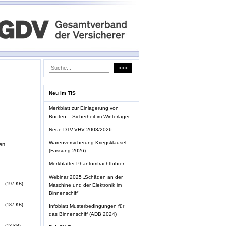
Neu im TIS
Merkblatt zur Einlagerung von
Booten – Sicherheit im Winterlager
Neue DTV-VHV 2003/2026
Warenversicherung Kriegsklausel
en
(Fassung 2026)
Merkblätter Phantomfrachtführer
Webinar 2025 „Schäden an der
(197 KB)
Maschine und der Elektronik im
Binnenschiff“
(187 KB)
Infoblatt Musterbedingungen für
das Binnenschiff (ADB 2024)