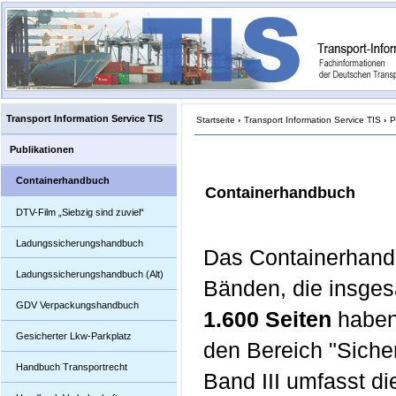
Transport Information Service TIS
Startseite
›
Transport Information Service TIS
›
P
Publikationen
Containerhandbuch
Containerhandbuch
DTV-Film „Siebzig sind zuviel“
Ladungssicherungshandbuch
Das Containerhandb
Ladungssicherungshandbuch (Alt)
Bänden, die insge
GDV Verpackungshandbuch
1.600 Seiten
haben.
Gesicherter Lkw-Parkplatz
den Bereich "Siche
Handbuch Transportrecht
Band III umfasst di