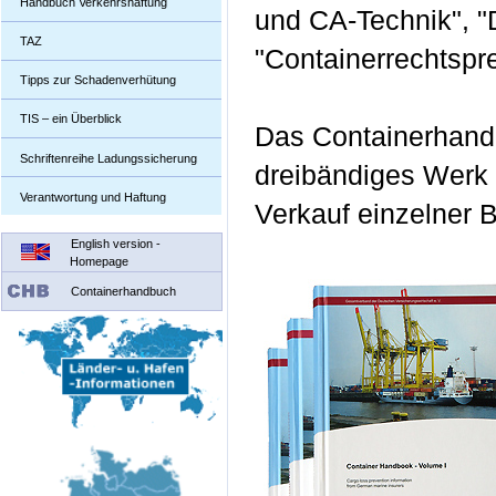
Handbuch Verkehrshaftung
und CA-Technik", "
TAZ
"Containerrechtspr
Tipps zur Schadenverhütung
TIS – ein Überblick
Das Containerhan
Schriftenreihe Ladungssicherung
dreibändiges Werk
Verantwortung und Haftung
Verkauf einzelner B
English version -
Homepage
Containerhandbuch