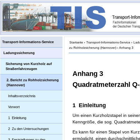
Transport-Informations-Service
Startseite
›
Transport-Informations-Service
›
Lad
zu Rohholzsicherung (Hannover)
›
Anhang 3
Ladungssicherung
Sicherung von Kurzholz auf
Straßenfahrzeugen
Anhang 3
2. Bericht zu Rohholzsicherung
Quadratmeterzahl Q-
(Hannover)
Inhaltsverzeichnis
1 Einleitung
Vorwort
Um einen Kurzholzstapel in seine
1 Einleitung
Kenngröße, die sog. Quadratmeter
2 Zu den Untersuchungen
Es kann für einen Stapel von Kurz
ermöglicht, einen durchschnittlic
3 Feststellungen zu den