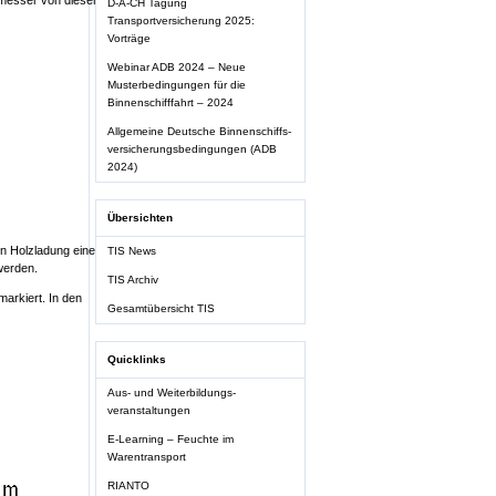
hmesser von dieser
D-A-CH Tagung
Transportversicherung 2025:
Vorträge
Webinar ADB 2024 – Neue
Musterbedingungen für die
Binnenschifffahrt – 2024
Allgemeine Deutsche Binnenschiffs-
versicherungsbedingungen (ADB
2024)
Übersichten
en Holzladung eines
TIS News
werden.
TIS Archiv
markiert. In den
Gesamtübersicht TIS
Quicklinks
Aus- und Weiterbildungs-
veranstaltungen
E-Learning – Feuchte im
Warentransport
RIANTO