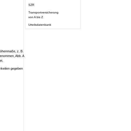
SZR
Transportversicherung
von A bis Z
Urteilsdatenbank
Höhenmaße, z. B.
genommen, Abb. A
et.
chkeiten gegeben