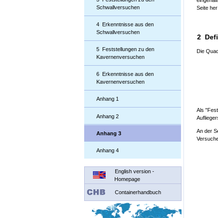
eingehal
Schwallversuchen
Seite he
4 Erkenntnisse aus den
Schwallversuchen
2 Defi
5 Feststellungen zu den
Die Quadr
Kavernenversuchen
6 Erkenntnisse aus den
Kavernenversuchen
Anhang 1
Als "Fes
Anhang 2
Aufliege
An der Se
Anhang 3
Versuchen
Anhang 4
English version -
Homepage
Containerhandbuch