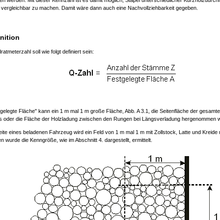
ten werden. Mit dieser Kennzahl ist es damit möglich, Stapel unterschiedlicher Kurzholzdurc
r vergleichbar zu machen. Damit wäre dann auch eine Nachvollziehbarkeit gegeben.
nition
atmeterzahl soll wie folgt definiert sein:
tgelegte Fläche" kann ein 1 m mal 1 m große Fläche, Abb. A 3.1, die Seitenfläche der gesamt
rs oder die Fläche der Holzladung zwischen den Rungen bei Längsverladung hergenommen 
ite eines beladenen Fahrzeug wird ein Feld von 1 m mal 1 m mit Zollstock, Latte und Kreide 
 wurde die Kenngröße, wie im Abschnitt 4. dargestellt, ermittelt.