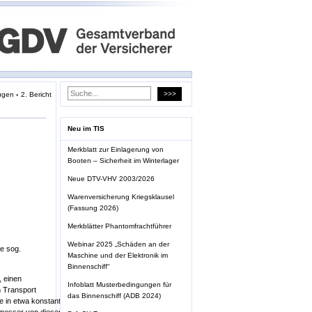
ugen
›
2. Bericht
Neu im TIS
Merkblatt zur Einlagerung von
Booten – Sicherheit im Winterlager
Neue DTV-VHV 2003/2026
Warenversicherung Kriegsklausel
(Fassung 2026)
Merkblätter Phantomfrachtführer
Webinar 2025 „Schäden an der
e sog.
Maschine und der Elektronik im
Binnenschiff“
, einen
Infoblatt Musterbedingungen für
m Transport
das Binnenschiff (ADB 2024)
 in etwa konstant