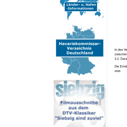
In den V
zwischen
3.2. Dar
Die Ermi
sind.