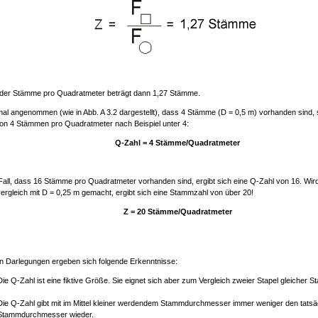
 der Stämme pro Quadratmeter beträgt dann 1,27 Stämme.
mal angenommen (wie in Abb. A 3.2 dargestellt), dass 4 Stämme (D = 0,5 m) vorhanden sind, s
on 4 Stämmen pro Quadratmeter nach Beispiel unter 4:
Q-Zahl = 4 Stämme/Quadratmeter
Fall, dass 16 Stämme pro Quadratmeter vorhanden sind, ergibt sich eine Q-Zahl von 16. Wird
ergleich mit D = 0,25 m gemacht, ergibt sich eine Stammzahl von über 20!
Z = 20 Stämme/Quadratmeter
en Darlegungen ergeben sich folgende Erkenntnisse:
Die Q-Zahl ist eine fiktive Größe. Sie eignet sich aber zum Vergleich zweier Stapel gleicher 
Die Q-Zahl gibt mit im Mittel kleiner werdendem Stammdurchmesser immer weniger den tatsäc
Stammdurchmesser wieder.