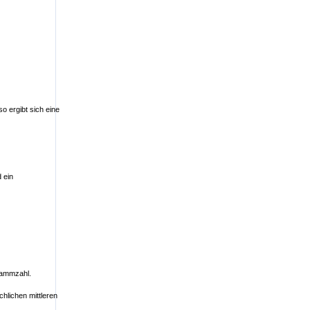
o ergibt sich eine
 ein
Stammzahl.
hlichen mittleren