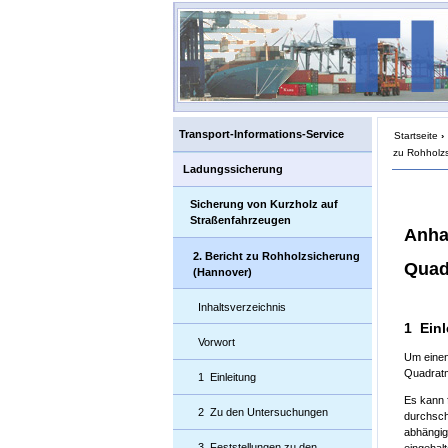
Transport-Informations-Service
Startseite
›
zu Rohholz
Ladungssicherung
Sicherung von Kurzholz auf
Straßenfahrzeugen
Anha
2. Bericht zu Rohholzsicherung
Quad
(Hannover)
Inhaltsverzeichnis
1 Einl
Vorwort
Um einen
Quadratm
1 Einleitung
Es kann f
2 Zu den Untersuchungen
durchsch
abhängig
3 Feststellungen zu den