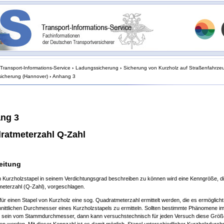
Transport-Informations-Service
›
Ladungssicherung
›
Sicherung von Kurzholz auf Straßenfahrze
sicherung (Hannover)
›
Anhang 3
ng 3
ratmeterzahl Q-Zahl
eitung
 Kurzholzstapel in seinem Verdichtungsgrad beschreiben zu können wird eine Kenngröße, di
eterzahl (Q-Zahl), vorgeschlagen.
ür einen Stapel von Kurzholz eine sog. Quadratmeterzahl ermittelt werden, die es ermöglicht
nittlichen Durchmesser eines Kurzholzstapels zu ermitteln. Sollten bestimmte Phänomene i
 sein vom Stammdurchmesser, dann kann versuchstechnisch für jeden Versuch diese Größe