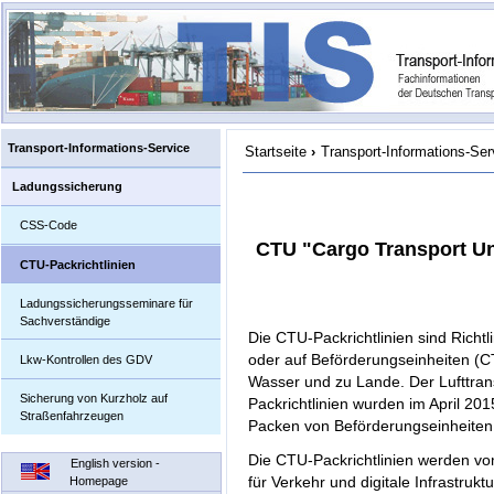
Transport-Informations-Service
Startseite
›
Transport-Informations-Ser
Ladungssicherung
CSS-Code
CTU "Cargo Transport Uni
CTU-Packrichtlinien
Ladungssicherungsseminare für
Sachverständige
Die CTU-Packrichtlinien sind Richt
oder auf Beförderungseinheiten (C
Lkw-Kontrollen des GDV
Wasser und zu Lande. Der Lufttrans
Sicherung von Kurzholz auf
Packrichtlinien wurden im April 2015
Straßenfahrzeugen
Packen von Beförderungseinheiten 
Die CTU-Packrichtlinien werden vo
English version -
für Verkehr und digitale Infrastru
Homepage