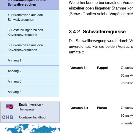
Weiterhin konnte bei einzelnen Vers
Schwallversuchen
einzelner oben liegender Stämme ko
„Schwall“ sollen solche Vorgänge nic
4 Erkenntnisse aus den
Schwallversuchen
5 Feststellungen zu den
3.4.2 Schwallereignisse
Kavernenversuchen
Die Schwallbewegung wurde durch Vo
6 Erkenntnisse aus den
unverdichtet. Für die beiden Versuch
Kavernenversuchen
ermittelt:
Anhang 1
Versuch 6:
Pappel
Geschwi
Anhang 2
80 ms-V
Anhang 3
vorbildl
Anhang 4
English version -
Versuch 11:
Fichte
Geschwi
Homepage
80 ms-V
Containerhandbuch
unverdic