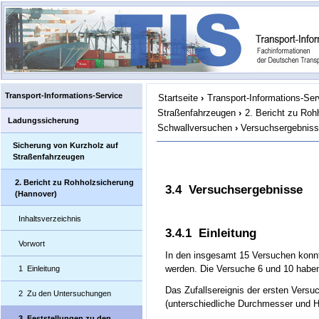
Transport-Informations-Service
Startseite
›
Transport-Informations-Ser
Straßenfahrzeugen
›
2. Bericht zu Roh
Ladungssicherung
Schwallversuchen
›
Versuchsergebnis
Sicherung von Kurzholz auf
Straßenfahrzeugen
2. Bericht zu Rohholzsicherung
3.4 Versuchsergebnisse
(Hannover)
Inhaltsverzeichnis
3.4.1 Einleitung
Vorwort
In den insgesamt 15 Versuchen konn
werden. Die Versuche 6 und 10 haben
1 Einleitung
Das Zufallsereignis der ersten Versu
2 Zu den Untersuchungen
(unterschiedliche Durchmesser und Ho
3 Feststellungen zu den