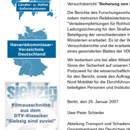
Versuchsbericht "
Sicherung von 
Die Berichte des Forschungsvorh
neben mehreren Reibbeiwertversu
"Verladeempfehlungen für Rohholz 
Ladungssicherung für den Straße
Beteiligung der verschiedensten In
Ministerien erarbeitet. Es ist der
Versuchsberichte und die erarbei
eines gesonderten Blattes der VDI
Wir bedanken uns bei allen Mitwi
Sinne der Sicherheit auf unseren 
Podzuweit für die wissenschaftlic
für den Bericht, sowie den Auftr
Nord Mobilität für die Durchführ
beteiligten Personen und Instituti
Berlin, den 26. Januar 2007
Uwe-Peter Schieder
Abteilung Transport und Schaden
Gesamtverband der Deutschen Ver