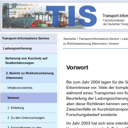
Transport-Informations-Service
Startseite
›
Transport-Informations-Service
›
Lad
zu Rohholzsicherung (Hannover)
›
Vorwort
Ladungssicherung
Sicherung von Kurzholz auf
Straßenfahrzeugen
Vorwort
2. Bericht zu Rohholzsicherung
(Hannover)
Bis zum Jahr 2004 lagen für die 
Erkenntnisse vor. Viele der ko
Inhaltsverzeichnis
während eines Transportes von Ku
Vorwort
Beurteilung der Ladungssicherung 
aber diese Richtlinien kennen ver
1 Einleitung
Zwischenfälle im Kurzholztranspor
Forschungsbedarf existierte.
2 Zu den Untersuchungen
Im Jahr 2003 hat sich eine interdi
3 Feststellungen zu den