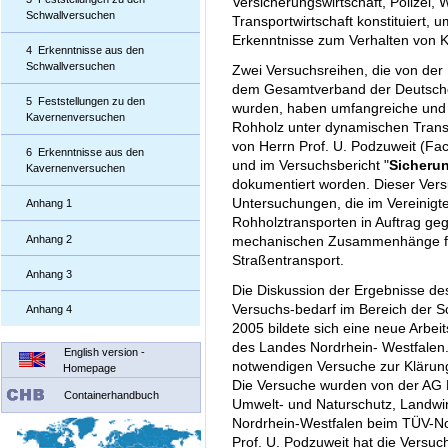
Versicherungswirtschaft, Polizei,
Schwallversuchen
Transportwirtschaft konstituiert, 
Erkenntnisse zum Verhalten von K
4 Erkenntnisse aus den
Schwallversuchen
Zwei Versuchsreihen, die von der
dem Gesamtverband der Deutschen
5 Feststellungen zu den
wurden, haben umfangreiche und 
Kavernenversuchen
Rohholz unter dynamischen Trans
von Herrn Prof. U. Podzuweit (Fa
6 Erkenntnisse aus den
und im Versuchsbericht "
Sicherun
Kavernenversuchen
dokumentiert worden. Dieser Vers
Untersuchungen, die im Vereinigte
Anhang 1
Rohholztransporten in Auftrag geg
Anhang 2
mechanischen Zusammenhänge für
Straßentransport.
Anhang 3
Die Diskussion der Ergebnisse d
Versuchs-bedarf im Bereich der 
Anhang 4
2005 bildete sich eine neue Arbei
des Landes Nordrhein- Westfalen. 
English version -
notwendigen Versuche zur Klärun
Homepage
Die Versuche wurden von der AG 
Containerhandbuch
Umwelt- und Naturschutz, Landwi
Nordrhein-Westfalen beim TÜV-Nor
Prof. U. Podzuweit hat die Versuch