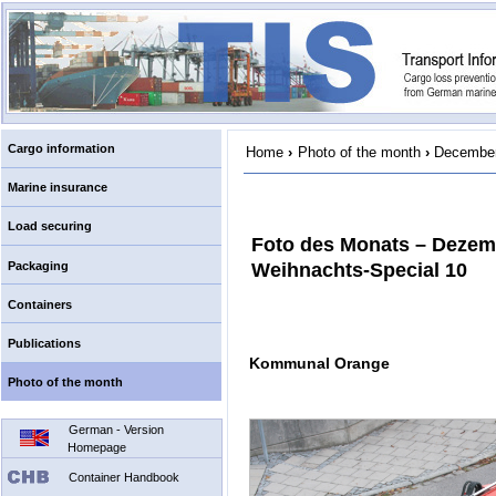
Cargo information
Home
›
Photo of the month
›
December
Marine insurance
Load securing
Foto des Monats – Dezem
Packaging
Weihnachts-Special 10
Containers
Publications
Kommunal Orange
Photo of the month
German - Version
Homepage
Container Handbook