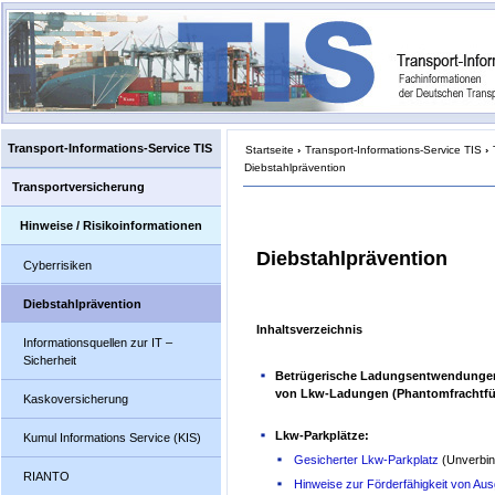
Transport-Informations-Service TIS
Startseite
›
Transport-Informations-Service TIS
›
Diebstahlprävention
Transportversicherung
Hinweise / Risikoinformationen
Diebstahlprävention
Cyberrisiken
Diebstahlprävention
Inhaltsverzeichnis
Informationsquellen zur IT –
Sicherheit
Betrügerische Ladungsentwendunge
von Lkw-Ladungen (Phantomfrachtfü
Kaskoversicherung
Lkw-Parkplätze:
Kumul Informations Service (KIS)
Gesicherter Lkw-Parkplatz
(Unverbin
RIANTO
Hinweise zur Förderfähigkeit von Au