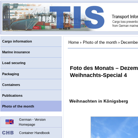
Cargo information
Home
›
Photo of the month
›
December
Marine insurance
Load securing
Foto des Monats – Dezem
Packaging
Weihnachts-Special 4
Containers
Publications
Weihnachten in Königsberg
Photo of the month
German - Version
Homepage
Container Handbook