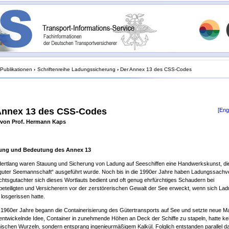
Publikationen
›
Schriftenreihe Ladungssicherung
›
Der Annex 13 des CSS-Codes
Annex 13 des CSS-Codes
[Eng
 von Prof. Hermann Kaps
ung und Bedeutung des Annex 13
ertlang waren Stauung und Sicherung von Ladung auf Seeschiffen eine Handwerkskunst, di
guter Seemannschaft“ ausgeführt wurde. Noch bis in die 1990er Jahre haben Ladungssachv
chtsgutachter sich dieses Wortlauts bedient und oft genug ehrfürchtiges Schaudern bei
eteiligten und Versicherern vor der zerstörerischen Gewalt der See erweckt, wenn sich La
losgerissen hatte.
r 1960er Jahre begann die Containerisierung des Gütertransports auf See und setzte neue M
 entwickelnde Idee, Container in zunehmende Höhen an Deck der Schiffe zu stapeln, hatte ke
schen Wurzeln, sondern entsprang ingenieurmäßigem Kalkül. Folglich entstanden parallel d