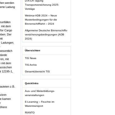
D-A-CH Tagung
iften werden
Transportversicherung 2025:
sierte Ladung
Vorträge
Webinar ADB 2024 – Neue
Musterbedingungen für die
unfällen
Binnenschifffahrt – 2024
, mit dem
 for Cargo
Allgemeine Deutsche Binnenschiffs-
eben. Der
versicherungsbedingungen (ADB
it
2024)
er Ladungen.
-
Übersichten
wesentlich
stände
TIS News
ren, mit
e mit dem
TIS Archiv
lassischen
N 12195-1,
Gesamtübersicht TIS
Quicklinks
auteten z.B.
Aus- und Weiterbildungs-
vizen
veranstaltungen
hse kamen
E-Learning – Feuchte im
r
Warentransport
höhere
RIANTO