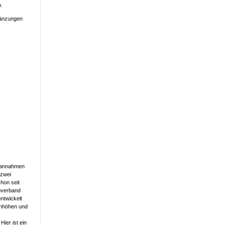
.
gänzungen
stannahmen
 zwei
hon seit
chverband
ntwickelt
enhöhen und
ier ist ein