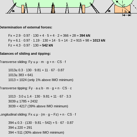
Determination of external forces:
Fx = 2.9 · 0.97 · 130 + 4 · 5 + 4 · 2 = 366 + 28 =
394 kN
Fy = 6.1 · 0.97 · 1.19 · 130 + 14 · 5 + 14 · 2 = 915 + 98 =
1013 kN
Fz = 4.3 · 0.97 · 130 =
542 kN
Balances of sliding and tipping:
Transverse sliding: Fy ≤ μ · m · g + n · CS · f
1013≤ 0.3 · 130 · 9.81 + 11 · 67 · 0.87
1013≤ 383 + 641
1013 < 1024 (only 1% above IMO minimum)
Transverse tipping: Fy · a ≤ b · m · g + n · CS · c
1013 · 3.0 ≤ 1.4 · 130 · 9.81 + 11 · 67 · 3.3
3039 ≤ 1785 + 2432
3039 < 4217 (39% above IMO minimum)
Longitudinal sliding: Fx ≤ μ · (m · g – Fz) + n · CS · f
394 ≤ 0.3 · (130 · 9.81 – 542) + 5 · 67 · 0.87
394 ≤ 220 + 291
394 < 511 (30% above IMO minimum)