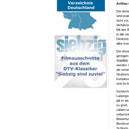
Aufbau 
Der Annex
sind pra
nicht vo
Verfahre
Mit den 
in alle v
Direktsi
alles kon
Der Anne
geringen
Stabilitä
werden. 
die nomin
Straßenv
komplexe
sind im 
Inzwisch
Ladungss
gilt er a
zu groß,
zählen u
unberück
Bewertun
Berührun
SI-Norm 