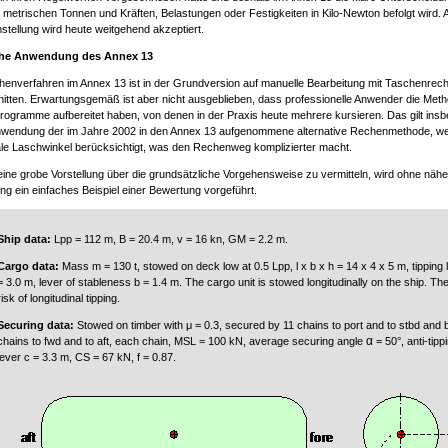
 metrischen Tonnen und Kräften, Belastungen oder Festigkeiten in Kilo-Newton befolgt wird.
stellung wird heute weitgehend akzeptiert.
che Anwendung des Annex 13
enverfahren im Annex 13 ist in der Grundversion auf manuelle Bearbeitung mit Taschenrech
itten. Erwartungsgemäß ist aber nicht ausgeblieben, dass professionelle Anwender die Meth
ogramme aufbereitet haben, von denen in der Praxis heute mehrere kursieren. Das gilt ins
Anwendung der im Jahre 2002 in den Annex 13 aufgenommene alternative Rechenmethode, w
ale Laschwinkel berücksichtigt, was den Rechenweg komplizierter macht.
eine grobe Vorstellung über die grundsätzliche Vorgehensweise zu vermitteln, wird ohne näh
ng ein einfaches Beispiel einer Bewertung vorgeführt.
Ship data:
Lpp = 112 m, B = 20.4 m, v = 16 kn, GM = 2.2 m.
Cargo data:
Mass m = 130 t, stowed on deck low at 0.5 Lpp, l x b x h = 14 x 4 x 5 m, tipping 
= 3.0 m, lever of stableness b = 1.4 m. The cargo unit is stowed longitudinally on the ship. The
risk of longitudinal tipping.
Securing data:
Stowed on timber with μ = 0.3, secured by 11 chains to port and to stbd and 
α
chains to fwd and to aft, each chain, MSL = 100 kN, average securing angle
= 50°, anti-tipp
lever c = 3.3 m, CS = 67 kN, f = 0.87.