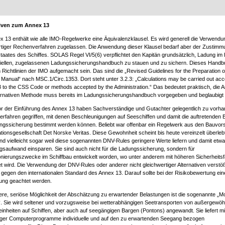
tiven zum Annex 13
x 13 enthält wie alle IMO-Regelwerke eine Äquivalenzklausel. Es wird generell die Verwendu
rtiger Rechenverfahren zugelassen. Die Anwendung dieser Klausel bedarf aber der Zustimm
taates des Schiffes. SOLAS Regel VI/5(6) verpflichtet den Kapitän grundsätzlich, Ladung im 
ziellen, zugelassenen Ladungssicherungshandbuch zu stauen und zu sichern. Dieses Handbu
 Richtlinien der IMO aufgemacht sein. Das sind die „Revised Guidelines for the Preparation o
 Manual“ nach MSC.1/Circ.1353. Dort steht unter 3.2.3: „Calculations may be carried out acc
 to the CSS Code or methods accepted by the Administration.“ Das bedeutet praktisch, die
ternativen Methode muss bereits im Ladungssicherungshandbuch vorgegeben und beglaubigt 
r der Einführung des Annex 13 haben Sachverständige und Gutachter gelegentlich zu vorh
rfahren gegriffen, mit denen Beschleunigungen auf Seeschiffen und damit die auftretenden 
ngssicherung bestimmt werden können. Beliebt war offenbar ein Regelwerk aus den Bauvors
ationsgesellschaft Det Norske Veritas. Diese Gewohnheit scheint bis heute vereinzelt überleb
nd vielleicht sogar weil diese sogenannten DNV-Rules geringere Werte liefern und damit etw
gsaufwand einsparen. Sie sind auch nicht für die Ladungssicherung, sondern für
nierungszwecke im Schiffbau entwickelt worden, wo unter anderem mit höheren Sicherheits
t wird. Die Verwendung der DNV-Rules oder anderer nicht gleichwertiger Alternativen verstö
 gegen den internationalen Standard des Annex 13. Darauf sollte bei der Risikobewertung eine
fung geachtet werden.
ere, seriöse Möglichkeit der Abschätzung zu erwartender Belastungen ist die sogenannte „Mo
“. Sie wird seltener und vorzugsweise bei wetterabhängigen Seetransporten von außergewöh
inheiten auf Schiffen, aber auch auf seegängigen Bargen (Pontons) angewandt. Sie liefert mit
ger Computerprogramme individuelle und auf den zu erwartenden Seegang bezogen