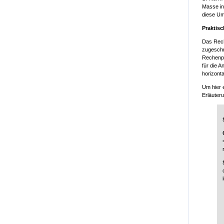
Masse in
diese Um
Praktis
Das Rech
zugeschn
Rechenpr
für die 
horizont
Um hier 
Erläuteru