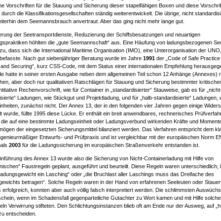
he Vorschriften für die Stauung und Sicherung dieser stapelfähigen Boxen und diese Vorschr
 durch die Klassifikationsgesellschaften ständig weiterentwickelt. Die übrige, nicht standardi
iterhin dem Seemannsbrauch anvertraut. Aber das ging nicht mehr lange gut.
ierung der Seetransportdienste, Reduzierung der Schiffsbesatzungen und neuartigen
spraktiken höhlten die „gute Seemannschaft“ aus. Eine Häufung von ladungsbezogenen See
azu, dass sich die International Maritime Organisation (IMO), eine Unterorganisation der UNO
befasste. Nach gut siebenjähriger Beratung wurde im Jahre
1991
der „Code of Safe Practice
and Securing“, kurz CSS-Code, mit dem Status einer internationalen Empfehlung herausgeg
 hatte in seiner ersten Ausgabe neben dem allgemeinen Teil schon 12 Anhänge (Annexes) m
chen, aber doch nur qualitativen Ratschlägen für Stauung und Sicherung bestimmter kritisch
titative Rechenvorschrift, wie für Container in „standardisierter“ Stauweise, gab es für „nicht
isierte“ Ladungen, wie Stückgut und Projektladung, und für „halb-standardisierte“ Ladungen, 
nheiten, zunächst nicht. Der Annex 13, der in den folgenden vier Jahren gegen einige Wider
t wurde, füllte 1995 diese Lücke. Er enthält ein breit anwendbares, rechnerisches Prüfverfah
die auf eine bestimmte Ladungseinheit oder Ladungsverbund wirkenden Kräfte und Moment
mögen der eingesetzten Sicherungsmittel bilanziert werden. Das Verfahren entspricht dem k
ngenieurmäßiger Entwurfs- und Prüfpraxis und ist vergleichbar mit der europäischen Norm E
mals
2003
für die Ladungssicherung im europäischen Straßenverkehr entstanden ist.
Einführung des Annex 13 wurde also die Sicherung von Nicht-Containerladung mit Hilfe von
ischen“ Faustregeln geplant, ausgeführt und beurteilt. Diese Regeln waren unterschiedlich, l
 Ladungsgewicht ein Lasching“ oder „die Bruchlast aller Laschings muss das Dreifache des
ewichts betragen“. Solche Regeln waren in der Hand von erfahrenen Seeleuten oder Stauer
 erfolgreich, konnten aber auch völlig falsch interpretiert werden. Die schlimmsten Auswüc
chein, wenn im Schadensfall gegenparteiliche Gutachter zu Wort kamen und mit Hilfe solche
eln Verwirrung stifteten. Den Schlichtungsinstanzen blieb oft am Ende nur der Ausweg, auf „
zu entscheiden.