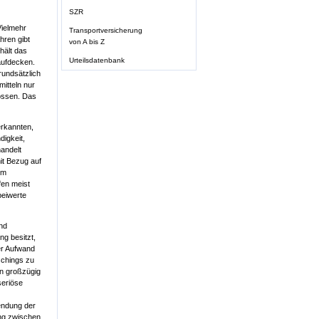
SZR
Vielmehr
Transportversicherung
hren gibt
von A bis Z
hält das
Urteilsdatenbank
aufdecken.
rundsätzlich
mitteln nur
ossen. Das
erkannten,
igkeit,
handelt
it Bezug auf
im
fen meist
beiwerte
nd
g besitzt,
der Aufwand
schings zu
an großzügig
seriöse
endung der
ung zwischen