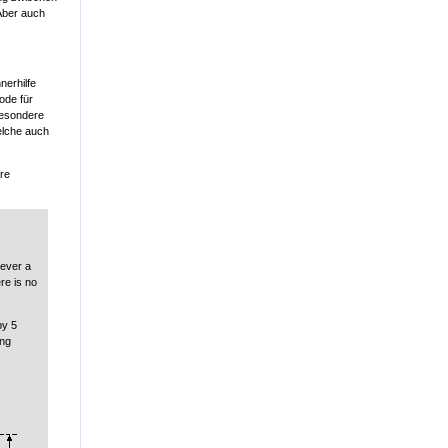
 Aber auch
nerhilfe
ode für
besondere
elche auch
ere
lever a
re is no
by 5
ing