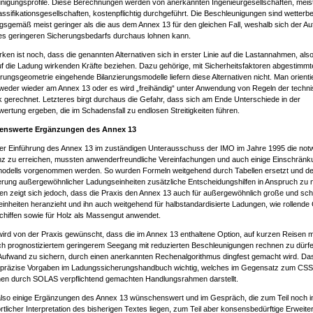
nigungsprofile. Diese Berechnungen werden von anerkannten Ingenieurgesellschaften, meis
assifikationsgesellschaften, kostenpflichtig durchgeführt. Die Beschleunigungen sind wetterbe
gsgemäß meist geringer als die aus dem Annex 13 für den gleichen Fall, weshalb sich der A
s geringeren Sicherungsbedarfs durchaus lohnen kann.
en ist noch, dass die genannten Alternativen sich in erster Linie auf die Lastannahmen, also
f die Ladung wirkenden Kräfte beziehen. Dazu gehörige, mit Sicherheitsfaktoren abgestimmt
rungsgeometrie eingehende Bilanzierungsmodelle liefern diese Alternativen nicht. Man orientie
weder wieder am Annex 13 oder es wird „freihändig“ unter Anwendung von Regeln der techn
 gerechnet. Letzteres birgt durchaus die Gefahr, dass sich am Ende Unterschiede in der
wertung ergeben, die im Schadensfall zu endlosen Streitigkeiten führen.
nswerte Ergänzungen des Annex 13
er Einführung des Annex 13 im zuständigen Unterausschuss der IMO im Jahre 1995 die not
z zu erreichen, mussten anwenderfreundliche Vereinfachungen und auch einige Einschrän
dells vorgenommen werden. So wurden Formeln weitgehend durch Tabellen ersetzt und der 
erung außergewöhnlicher Ladungseinheiten zusätzliche Entscheidungshilfen in Anspruch zu
en zeigt sich jedoch, dass die Praxis den Annex 13 auch für außergewöhnlich große und sc
inheiten heranzieht und ihn auch weitgehend für halbstandardisierte Ladungen, wie rollende 
hiffen sowie für Holz als Massengut anwendet.
ird von der Praxis gewünscht, dass die im Annex 13 enthaltene Option, auf kurzen Reisen m
ich prognostiziertem geringerem Seegang mit reduzierten Beschleunigungen rechnen zu dürfen
Aufwand zu sichern, durch einen anerkannten Rechenalgorithmus dingfest gemacht wird. Das
r präzise Vorgaben im Ladungssicherungshandbuch wichtig, welches im Gegensatz zum CS
nen durch SOLAS verpflichtend gemachten Handlungsrahmen darstellt.
also einige Ergänzungen des Annex 13 wünschenswert und im Gespräch, die zum Teil noch
tlicher Interpretation des bisherigen Textes liegen, zum Teil aber konsensbedürftige Erweit