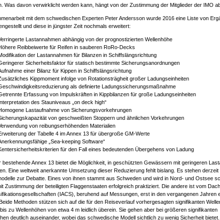
en. Was davon verwirklicht werden kann, hängt von der Zustimmung der Mitglieder der IMO ab
menarbeit mit dem schwedischen Experten Peter Andersson wurde 2016 eine Liste von Er
gestellt und diese in jüngster Zeit nochmals erweitert:
Verringerte Lastannahmen abhängig von der prognostizierten Wellenhöhe
Höhere Reibbeiwerte für Reifen in sauberen RoRo-Decks
Modifikation der Lastannahmen für Bilanzen in Schiffslängsrichtung
Geringerer Sicherheitsfaktor für statisch bestimmte Sicherungsanordnungen
Aufnahme einer Bilanz für Kippen in Schiffslängsrichtung
Zusätzliches Kippmoment infolge von Rotationsträgheit großer Ladungseinheiten
Geschwindigkeitsreduzierung als definierte Ladungssicherungsmaßnahme
Getrennte Erfassung von Impulskräften in Kippbilanzen für große Ladungseinheiten
Interpretation des Stauniveaus „on deck high“
Homogene Lastaufnahme von Sicherungsvorkehrungen
Sicherungskapazität von geschweißten Stoppern und ähnlichen Vorkehrungen
Verwendung von reibungserhöhenden Materialien
Erweiterung der Tabelle 4 im Annex 13 für übergroße GM-Werte
Anerkennungsfähige „Sea-keeping Software“
Kentersicherheitskriterien für den Fall eines bedeutenden Übergehens von Ladung
r bestehende Annex 13 bietet die Möglichkeit, in geschützten Gewässern mit geringeren La
en. Eine weltweit anerkannte Umsetzung dieser Reduzierung fehlt bislang. Es stehen derzeit
delle zur Debatte. Eines von ihnen stammt aus Schweden und wird in Nord- und Ostsee sc
it Zustimmung der beteiligten Flaggenstaaten erfolgreich praktiziert. Die andere ist vom Da
sifikationsgesellschaften (IACS), beruhend auf Messungen, erst in den vergangenen Jahren e
Beide Methoden stützen sich auf die für den Reiseverlauf vorhergesagten signifikanten Well
bis zu Wellenhöhen von etwa 4 m leidlich überein. Sie gehen aber bei größeren signifikanten
en deutlich auseinander, wobei das schwedische Modell sichtlich zu wenig Sicherheit bietet. H