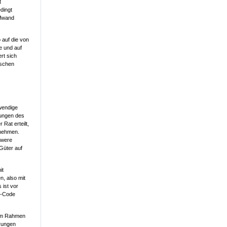
t
dingt
ufwand
 auf die von
e und auf
rt sich
ischen
wendige
kungen des
Rat erteilt,
 nehmen.
hwere
Güter auf
it
, also mit
 ist vor
S-Code
 im Rahmen
erungen