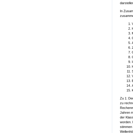
darstell
In Zusam
zusammen
Zu 1: De
zu rechn
Rechenmo
Jahren m
der Klas
worden. 
stimmen 
Wellenhöh