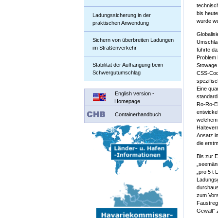
technisc
bis heute
Ladungssicherung in der
wurde we
praktischen Anwendung
Globalis
Sichern von überbreiten Ladungen
Umschlag
im Straßenverkehr
führte d
Problem 
Stabilität der Aufhängung beim
Stowage 
Schwergutumschlag
CSS-Code
spezifis
Eine quan
English version -
standard
Homepage
Ro-Ro-Ei
entwickel
Containerhandbuch
welchem 
Haltever
Ansatz i
die erst
Bis zur 
„seemänn
„pro 5 t
Ladungsg
durchaus
zum Vors
Faustreg
Gewalt“ 