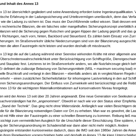
und Inhalt des Annex 13
 13 ist übersichtlich gegliedert und seine Anwendung erfordert keine Ingenieurqualifikation. 
ktische Erfahrung in der Ladungssicherung und Urteilsvermögen unerlässlich, denn das Verfa
r, wie die Ladung zu sichern ist. Das muss der Durchführende selbst wissen. Statt dessen ent
n rechnerische Bilanzen, die ein falsches oder mangelhaftes Sicherungskonzept unerbittlich 
Bilanzen wird die Sicherung gegen Rutschen und gegen Kippen der Ladung geprüft und das g
ier Richtungen, nach vorn, hinten, Backbord und Steuerbord. Es zählen beim Einsatz von Zurr
cherungen. Im Straßenverkehr übliche Niederzurrungen sind von der Bilanzierung ausgeschl
nten die alten Faustregeln nicht leisten und wurden deshalb oft missbraucht.
x 13 legt die auf die Ladung während einer Seereise wirkenden Kräfte mit einer allgemein an
 Überschreitenswahrscheinlichkeit unter Berücksichtigung von Schiffsgröße, Dienstgeschwind
t und Stauplatz fest. Letzteres ist im Straßenverkehr anders, wo alle Nutzfahrzeuge gleich be
Er definiert die zulässige Belastung von Sicherungsmitteln (MSL = maximum securing load) m
elle Bruchkraft und verlangt in den Bilanzen – ebenfalls anders als in vergleichbaren Regeln 
erkehr – einen zusätzlichen Sicherheitsfaktor für inhomogene Lastverteilung in den auf Schif
ren Sicherungsanordnungen. Der Einfluss von Zurrwinkeln wird berücksichtigt und die Reib
Annex 13 für die wichtigsten Materialkombinationen auf konservativem Niveau festgelegt.
en wird der Annex 13 seit über 20 Jahren angewandt. Eine neue Generation von Seeleuten u
achverständigen hat ihn „angenommen“. Obwohl er nach wie vor den Status einer Empfehlun
ls „Stand der Technik“. Das ging nicht ohne Widerstände. Anfänglich war vielen Besichtigern 
 die für die Bilanzierung notwendigen Daten vor Ort zu erheben. Man war es gewohnt, die La
nd mit Hilfe einer der Faustregeln zu einer schnellen Bewertung zu kommen. Reibung ließ m
sichtigt zum vermeintlichen Ausgleich für die Unschärfe dieser Einschätzung. Eine spätere, 
g der Sicherungsanordnung im Schadensfall war dann aber nicht mehr möglich. Andere
gsängste entstanden kurioserweise dadurch, dass die IMO seit den 1980er Jahren die Anw
in ihren Regelwerken vorgeschrieben hatte und deshalb im Annex 13 die klare Unterscheid