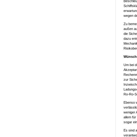
Beschleu
Schiffskl
erwartun
wegen de
Zu bemerk
außen au
die Siche
dazu ent
Mechanik
Risikobe
Wünsche
Um bei d
Akzeptan
Rechenmo
zur Sich
Inzwisch
Ladungse
Ro-Ro-Sc
Ebenso w
verlässl
weniger 
allem fü
sogar ei
Es sind 
verantwor