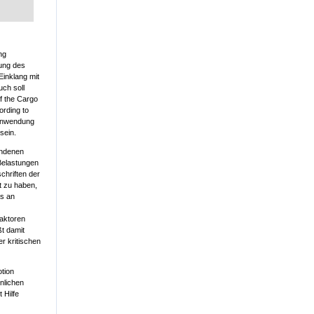
ng
ung des
Einklang mit
ch soll
f the Cargo
ording to
 Anwendung
sein.
andenen
Belastungen
chriften der
t zu haben,
as an
faktoren
ßt damit
r kritischen
tion
nlichen
 Hilfe