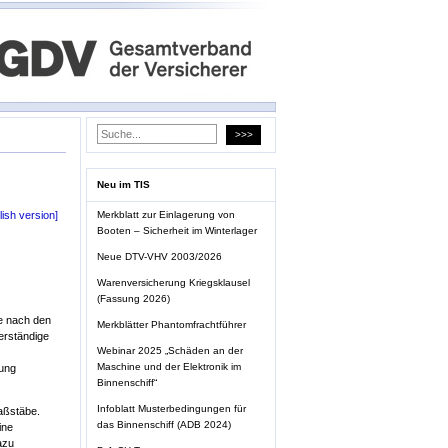
Neu im TIS
Merkblatt zur Einlagerung von
lish version]
Booten – Sicherheit im Winterlager
Neue DTV-VHV 2003/2026
Warenversicherung Kriegsklausel
(Fassung 2026)
e nach den
Merkblätter Phantomfrachtführer
erständige
Webinar 2025 „Schäden an der
Maschine und der Elektronik im
dung
Binnenschiff“
Infoblatt Musterbedingungen für
aßstäbe.
das Binnenschiff (ADB 2024)
ine
azu