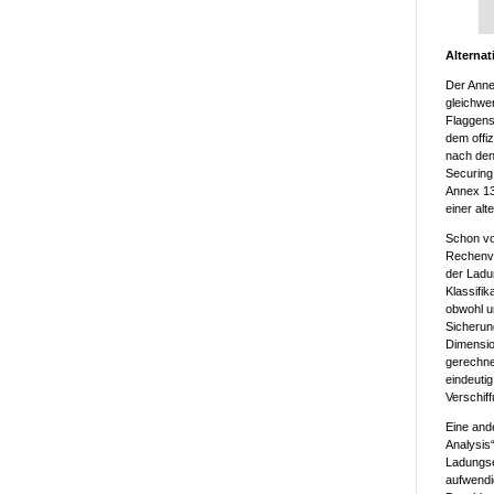
Alterna
Der Anne
gleichwe
Flaggens
dem offi
nach den
Securing
Annex 13
einer al
Schon vo
Rechenve
der Ladu
Klassifik
obwohl u
Sicherun
Dimensio
gerechne
eindeutig
Verschif
Eine and
Analysis
Ladungse
aufwendi