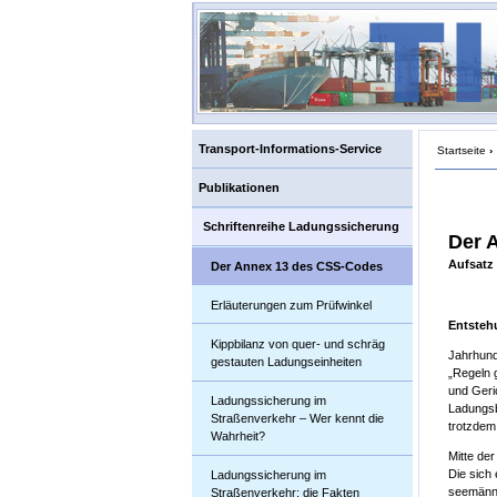
Transport-Informations-Service
Startseite
›
Publikationen
Schriftenreihe Ladungssicherung
Der 
Aufsatz
Der Annex 13 des CSS-Codes
Erläuterungen zum Prüfwinkel
Entsteh
Kippbilanz von quer- und schräg
Jahrhund
gestauten Ladungseinheiten
„Regeln 
und Geri
Ladungssicherung im
Ladungsb
Straßenverkehr – Wer kennt die
trotzdem 
Wahrheit?
Mitte de
Die sich
Ladungssicherung im
seemänni
Straßenverkehr: die Fakten