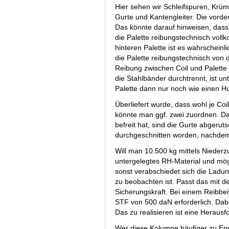
Hier sehen wir Schleifspuren, Krüm
Gurte und Kantengleiter. Die vorder
Das könnte darauf hinweisen, dass 
die Palette reibungstechnisch voll
hinteren Palette ist es wahrscheinl
die Palette reibungstechnisch von 
Reibung zwischen Coil und Palette 
die Stahlbänder durchtrennt, ist u
Palette dann nur noch wie einen H
Überliefert wurde, dass wohl je Coi
könnte man ggf. zwei zuordnen. Da 
befreit hat, sind die Gurte abgeru
durchgeschnitten worden, nachdem 
Will man 10.500 kg mittels Niederz
untergelegtes RH-Material und mögl
sonst verabschiedet sich die Ladun
zu beobachten ist. Passt das mit 
Sicherungskraft. Bei einem Reibbeiw
STF von 500 daN erforderlich. Dabei
Das zu realisieren ist eine Herausf
Wer diese Kolumne häufiger zu End