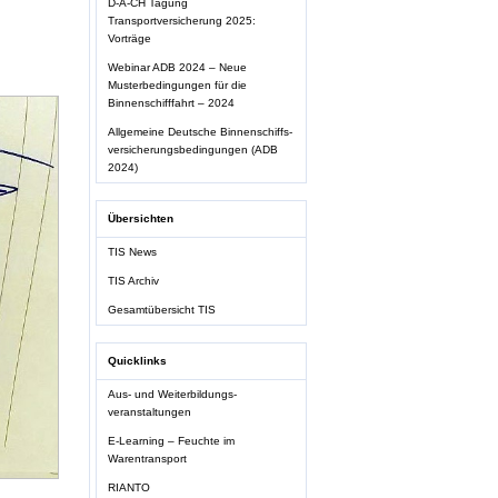
D-A-CH Tagung
Transportversicherung 2025:
Vorträge
Webinar ADB 2024 – Neue
Musterbedingungen für die
Binnenschifffahrt – 2024
Allgemeine Deutsche Binnenschiffs-
versicherungsbedingungen (ADB
2024)
Übersichten
TIS News
TIS Archiv
Gesamtübersicht TIS
Quicklinks
Aus- und Weiterbildungs-
veranstaltungen
E-Learning – Feuchte im
Warentransport
RIANTO