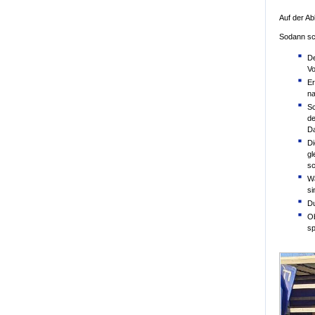
Auf der Ab
Sodann sch
De
Vo
Er
na
Sc
de
Da
Di
gl
sc
Wä
si
Du
Ob
sp