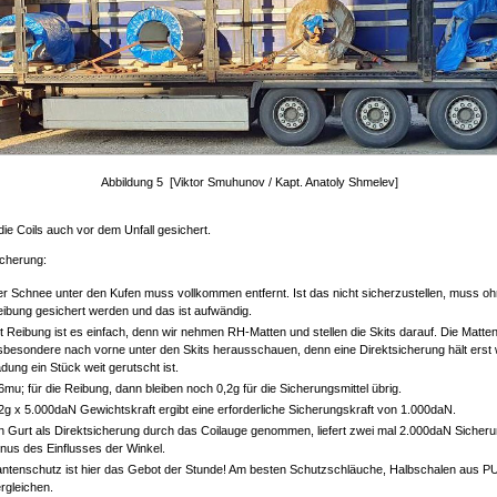
Abbildung 5 [Viktor Smuhunov / Kapt. Anatoly Shmelev]
ie Coils auch vor dem Unfall gesichert.
cherung:
r Schnee unter den Kufen muss vollkommen entfernt. Ist das nicht sicherzustellen, muss o
ibung gesichert werden und das ist aufwändig.
t Reibung ist es einfach, denn wir nehmen RH-Matten und stellen die Skits darauf. Die Matt
sbesondere nach vorne unter den Skits herausschauen, denn eine Direktsicherung hält erst
dung ein Stück weit gerutscht ist.
6mu; für die Reibung, dann bleiben noch 0,2g für die Sicherungsmittel übrig.
2g x 5.000daN Gewichtskraft ergibt eine erforderliche Sicherungskraft von 1.000daN.
n Gurt als Direktsicherung durch das Coilauge genommen, liefert zwei mal 2.000daN Sicheru
nus des Einflusses der Winkel.
ntenschutz ist hier das Gebot der Stunde! Am besten Schutzschläuche, Halbschalen aus P
rgleichen.