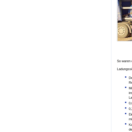
So waren d
Ladungssi
De
Re
Mi
in
La
0,
0,
Ei
mi
Ka
de