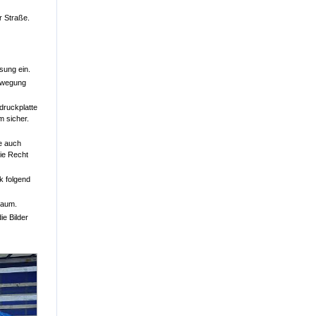
r Straße.
sung ein.
bewegung
druckplatte
m sicher.
e auch
die Recht
k folgend
raum.
ie Bilder