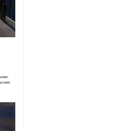
wurden.
d sieht