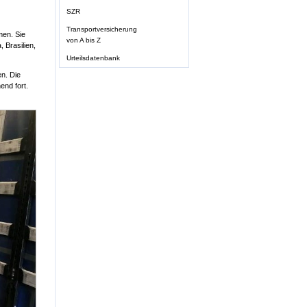
SZR
Transportversicherung
men. Sie
von A bis Z
 Brasilien,
Urteilsdatenbank
n. Die
end fort.