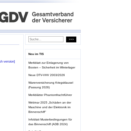
Neu im TIS
sh version]
Merkblatt zur Einlagerung von
Booten – Sicherheit im Winterlager
Neue DTV-VHV 2003/2026
Warenversicherung Kriegsklausel
(Fassung 2026)
Merkblätter Phantomfrachtführer
Webinar 2025 „Schäden an der
Maschine und der Elektronik im
Binnenschiff“
Infoblatt Musterbedingungen für
das Binnenschiff (ADB 2024)