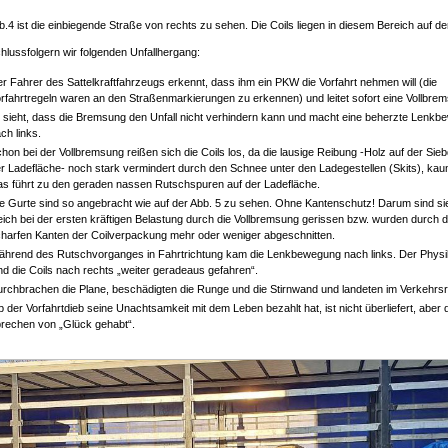
b.4 ist die einbiegende Straße von rechts zu sehen. Die Coils liegen in diesem Bereich auf de
lussfolgern wir folgenden Unfallhergang:
r Fahrer des Sattelkraftfahrzeugs erkennt, dass ihm ein PKW die Vorfahrt nehmen will (die
rfahrtregeln waren an den Straßenmarkierungen zu erkennen) und leitet sofort eine Vollbrem
 sieht, dass die Bremsung den Unfall nicht verhindern kann und macht eine beherzte Lenk
ch links.
hon bei der Vollbremsung reißen sich die Coils los, da die lausige Reibung -Holz auf der Sieb
r Ladefläche- noch stark vermindert durch den Schnee unter den Ladegestellen (Skits), kau
s führt zu den geraden nassen Rutschspuren auf der Ladefläche.
e Gurte sind so angebracht wie auf der Abb. 5 zu sehen. Ohne Kantenschutz! Darum sind si
eich bei der ersten kräftigen Belastung durch die Vollbremsung gerissen bzw. wurden durch 
harfen Kanten der Coilverpackung mehr oder weniger abgeschnitten.
hrend des Rutschvorganges in Fahrtrichtung kam die Lenkbewegung nach links. Der Physi
nd die Coils nach rechts „weiter geradeaus gefahren“.
rchbrachen die Plane, beschädigten die Runge und die Stirnwand und landeten im Verkehrs
 der Vorfahrtdieb seine Unachtsamkeit mit dem Leben bezahlt hat, ist nicht überliefert, aber d
rechen von „Glück gehabt“.