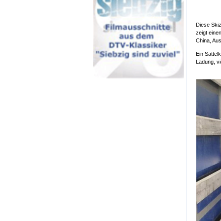
Diese Ski
zeigt eine
China, Aus
Ein Sattel
Ladung, vi