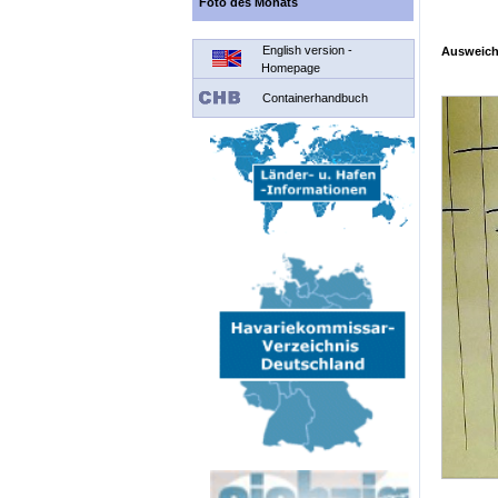
Foto des Monats
English version -
Ausweic
Homepage
Containerhandbuch