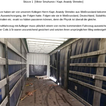
Skizze 1 [Viktor Smuhunov / Kapt. Anatoly Shmelev]
zze haben wir von unserem Kollegen Herrn Kapt. Anatoly Shmelev aus Weißrussland bekom
n Ausweichvorgang, der Folgen hatte. Folgen wie sie in Weißrussland, Deutschland, Südafrika,
tralien etc. exakt so hätten passieren können, denn die Physik ist überall die gleiche.
kraftfahrzeug mit Auflieger muss plötzlich einem von rechts kommendem Fahrzeug ausweiche
er Coils à 5t waren unzureichend gesichert und setzten ihren ursprünglichen Weg weitestgeh