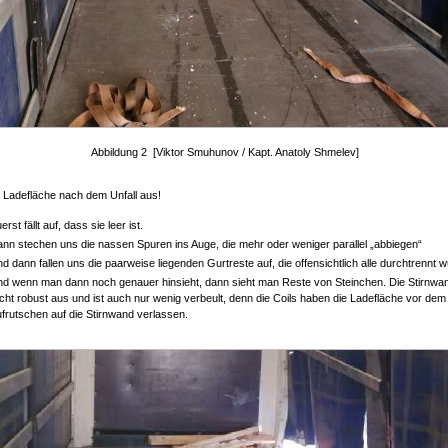
Abbildung 2 [Viktor Smuhunov / Kapt. Anatoly Shmelev]
 Ladefläche nach dem Unfall aus!
erst fällt auf, dass sie leer ist.
nn stechen uns die nassen Spuren ins Auge, die mehr oder weniger parallel „abbiegen“
d dann fallen uns die paarweise liegenden Gurtreste auf, die offensichtlich alle durchtrennt 
d wenn man dann noch genauer hinsieht, dann sieht man Reste von Steinchen. Die Stirnwan
cht robust aus und ist auch nur wenig verbeult, denn die Coils haben die Ladefläche vor dem
frutschen auf die Stirnwand verlassen.