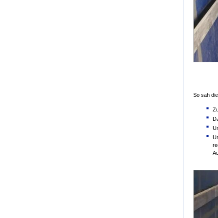
So sah die
Zu
Da
Un
Un
re
Au