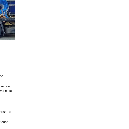
hne
en müssen
 wenn die
ngskraft,
U oder