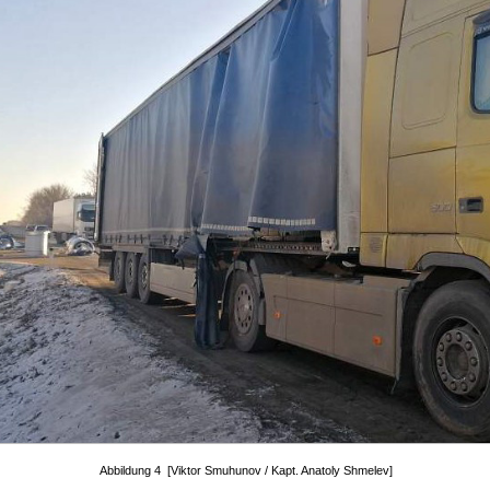
Abbildung 4 [Viktor Smuhunov / Kapt. Anatoly Shmelev]