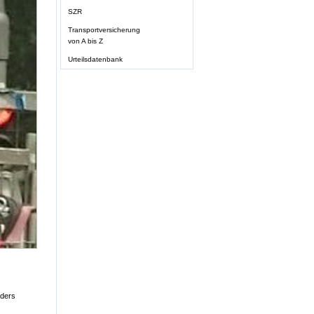
SZR
Transportversicherung
von A bis Z
Urteilsdatenbank
nders