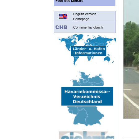
Foto des Monats
English version -
Homepage
Containerhandbuch