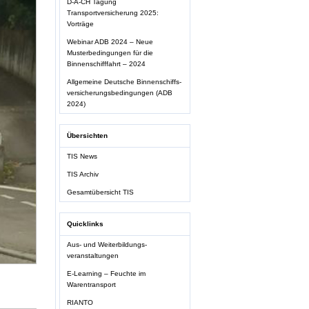
D-A-CH Tagung
Transportversicherung 2025:
Vorträge
Webinar ADB 2024 – Neue
Musterbedingungen für die
Binnenschifffahrt – 2024
Allgemeine Deutsche Binnenschiffs-
versicherungsbedingungen (ADB
2024)
Übersichten
TIS News
TIS Archiv
Gesamtübersicht TIS
Quicklinks
Aus- und Weiterbildungs-
veranstaltungen
E-Learning – Feuchte im
Warentransport
RIANTO