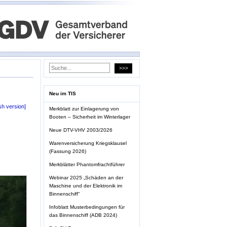
Neu im TIS
sh version]
Merkblatt zur Einlagerung von
Booten – Sicherheit im Winterlager
Neue DTV-VHV 2003/2026
Warenversicherung Kriegsklausel
(Fassung 2026)
Merkblätter Phantomfrachtführer
Webinar 2025 „Schäden an der
Maschine und der Elektronik im
Binnenschiff“
Infoblatt Musterbedingungen für
das Binnenschiff (ADB 2024)