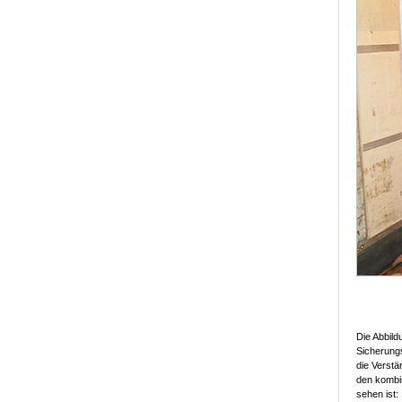
Die Abbild
Sicherung
die Verstä
den kombin
sehen ist: