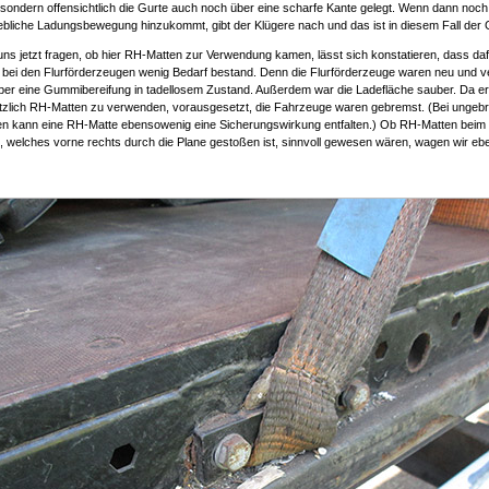
 sondern offensichtlich die Gurte auch noch über eine scharfe Kante gelegt. Wenn dann noch
ebliche Ladungsbewegung hinzukommt, gibt der Klügere nach und das ist in diesem Fall der 
ns jetzt fragen, ob hier RH-Matten zur Verwendung kamen, lässt sich konstatieren, dass da
 bei den Flurförderzeugen wenig Bedarf bestand. Denn die Flurförderzeuge waren neu und v
ber eine Gummibereifung in tadellosem Zustand. Außerdem war die Ladefläche sauber. Da er
ätzlich RH-Matten zu verwenden, vorausgesetzt, die Fahrzeuge waren gebremst. (Bei ungeb
n kann eine RH-Matte ebensowenig eine Sicherungswirkung entfalten.) Ob RH-Matten beim
 welches vorne rechts durch die Plane gestoßen ist, sinnvoll gewesen wären, wagen wir eben