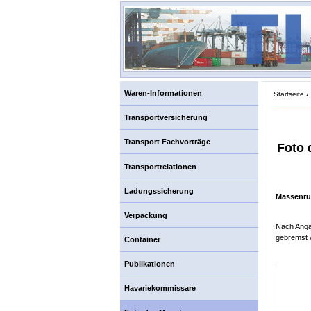
Waren-Informationen
Startseite
›
Transportversicherung
Transport Fachvorträge
Foto 
Transportrelationen
Ladungssicherung
Massenrut
Verpackung
Nach Angab
gebremst w
Container
Publikationen
Havariekommissare