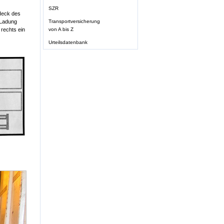
SZR
Heck des
Transportversicherung
 Ladung
von A bis Z
 rechts ein
Urteilsdatenbank