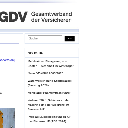
Neu im TIS
sh version]
Merkblatt zur Einlagerung von
Booten – Sicherheit im Winterlager
Neue DTV-VHV 2003/2026
Warenversicherung Kriegsklausel
(Fassung 2026)
Merkblätter Phantomfrachtführer
en
Webinar 2025 „Schäden an der
Maschine und der Elektronik im
Binnenschiff“
Infoblatt Musterbedingungen für
das Binnenschiff (ADB 2024)