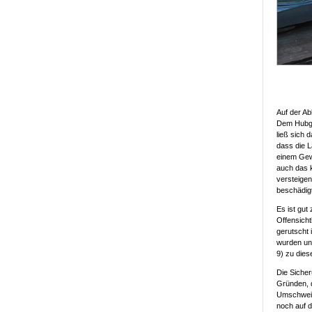
Auf der Ab
Dem Hubger
ließ sich 
dass die 
einem Gewi
auch das k
versteigen
beschädigt,
Es ist gu
Offensicht
gerutscht 
wurden und
9) zu die
Die Sicher
Gründen, d
Umschweife
noch auf d