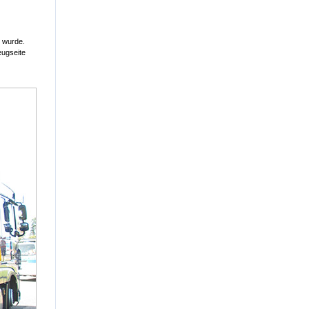
n wurde.
eugseite