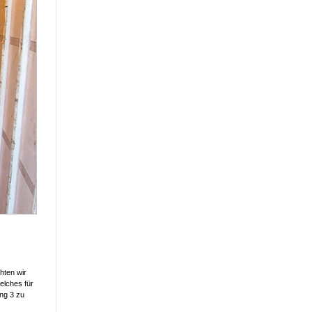
hten wir
elches für
ung 3 zu