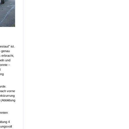
staut" ist.
o genau
s erbracht,
eln und
onnte –
t
ung
urde.
 nach vorne
rektzurrung
 (Abbildung
annten
ldung 4
kungsvoll