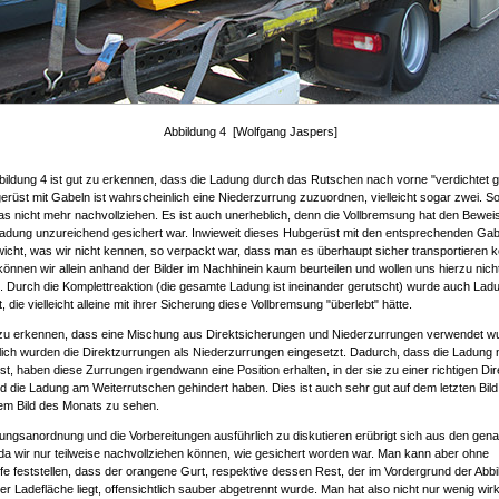
Abbildung 4 [Wolfgang Jaspers]
bildung 4 ist gut zu erkennen, dass die Ladung durch das Rutschen nach vorne "verdichtet ge
üst mit Gabeln ist wahrscheinlich eine Niederzurrung zuzuordnen, vielleicht sogar zwei. S
das nicht mehr nachvollziehen. Es ist auch unerheblich, denn die Vollbremsung hat den Bewei
Ladung unzureichend gesichert war. Inwieweit dieses Hubgerüst mit den entsprechenden Gab
cht, was wir nicht kennen, so verpackt war, dass man es überhaupt sicher transportieren k
önnen wir allein anhand der Bilder im Nachhinein kaum beurteilen und wollen uns hierzu nich
. Durch die Komplettreaktion (die gesamte Ladung ist ineinander gerutscht) wurde auch Lad
 die vielleicht alleine mit ihrer Sicherung diese Vollbremsung "überlebt" hätte.
t zu erkennen, dass eine Mischung aus Direktsicherungen und Niederzurrungen verwendet w
lich wurden die Direktzurrungen als Niederzurrungen eingesetzt. Dadurch, dass die Ladung
ist, haben diese Zurrungen irgendwann eine Position erhalten, in der sie zu einer richtigen Di
 die Ladung am Weiterrutschen gehindert haben. Dies ist auch sehr gut auf dem letzten Bild
sem Bild des Monats zu sehen.
ungsanordnung und die Vorbereitungen ausführlich zu diskutieren erübrigt sich aus den gen
a wir nur teilweise nachvollziehen können, wie gesichert worden war. Man kann aber ohne
 feststellen, dass der orangene Gurt, respektive dessen Rest, der im Vordergrund der Abbi
er Ladefläche liegt, offensichtlich sauber abgetrennt wurde. Man hat also nicht nur wenig wir