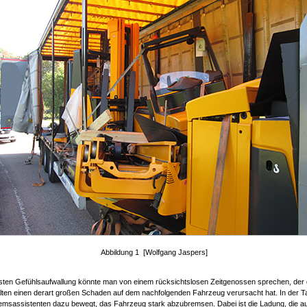
Abbildung 1 [Wolfgang Jaspers]
rsten Gefühlsaufwallung könnte man von einem rücksichtslosen Zeitgenossen sprechen, der 
ten einen derart großen Schaden auf dem nachfolgenden Fahrzeug verursacht hat. In der Ta
emsassistenten dazu bewegt, das Fahrzeug stark abzubremsen. Dabei ist die Ladung, die a