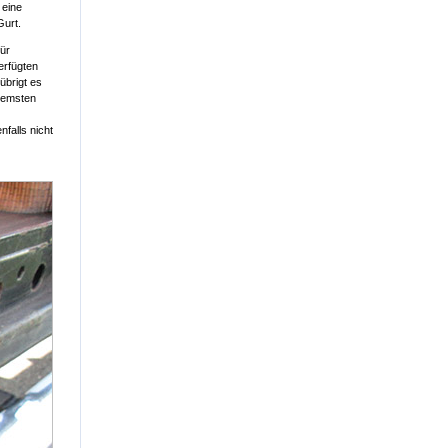
 eine
Gurt.
für
erfügten
übrigt es
remsten
falls nicht