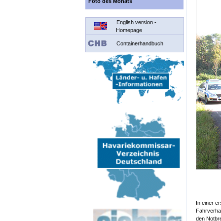
Foto des Monats
English version -
Homepage
Containerhandbuch
In einer e
Fahrverhal
den Notbr