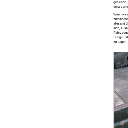
gesichert,
derart erh
Wenn wir u
zumindest
allesamt ü
sich, zus
Fahrzeuge
Hubgerüst,
zu sagen.