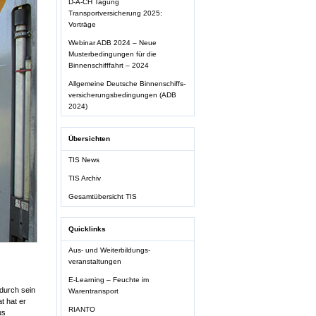
D-A-CH Tagung
Transportversicherung 2025:
Vorträge
Webinar ADB 2024 – Neue
Musterbedingungen für die
Binnenschifffahrt – 2024
Allgemeine Deutsche Binnenschiffs-
versicherungsbedingungen (ADB
2024)
Übersichten
TIS News
TIS Archiv
Gesamtübersicht TIS
Quicklinks
Aus- und Weiterbildungs-
veranstaltungen
E-Learning – Feuchte im
durch sein
Warentransport
t hat er
RIANTO
us