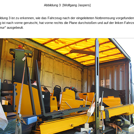
Abbildung 3 [Wolfgang Jaspers]
ildung 3 ist zu erkennen, wie das Fahrzeug nach der eingeleiteten Notbremsung vorgefunde
 ist nach vorne gerutscht, hat vorne rechts die Plane durchstoßen und auf der linken Fahrz
"nur" ausgebeult.