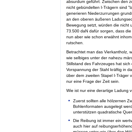
absurdum geführt. Zwischen den z
nicht gebündelten I-Trägern sind "
generieren Niederzurrungen grundsä
an den oberen äußeren Ladungseck
Bewegung setzt, würden die nicht 
73.500 daN dafür sorgen, dass di
nun aber wie schon erwähnt inhomo
rutschen.
Betrachtet man das Vierkantholz, w
wie selbiges unter der nahezu mär
Stillstand des Fahrzeuges hat si
Vorspannung der Stahl kräftig in d
über dem zweiten Stapel I-Träger v
nur eine Frage der Zeit sein.
Wie ist nur eine derartige Ladung ve
Zuerst sollten alle hölzernen Z
Bohlenformaten ausgelegt werd
unterstützen quadratische Quer
Die Reibung ist immer ein wertv
auch hier auf reibungserhöhend
müssen unter wie über den Höl