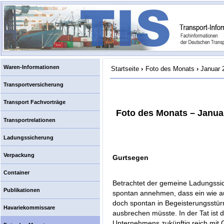
Waren-Informationen
Startseite
›
Foto des Monats
›
Januar 
Transportversicherung
Transport Fachvorträge
Foto des Monats – Janua
Transportrelationen
Ladungssicherung
Verpackung
Gurtsegen
Container
Betrachtet der gemeine Ladungssich
Publikationen
spontan annehmen, dass ein wie a
doch spontan in Begeisterungsstür
Havariekommissare
ausbrechen müsste. In der Tat ist
Unternehmens zukünftig reich mit 