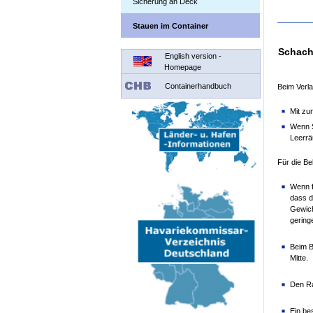
Sicherung an Deck
Stauen im Container
Schach
English version -
Homepage
Containerhandbuch
Beim Verla
Mit zu
Wenn S
Leerrä
Für die Be
Wenn f
dass d
Gewich
gering
Beim B
Mitte.
Den Ra
Ein be