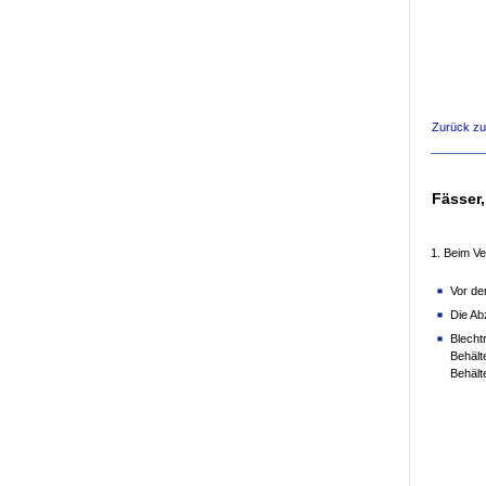
Zurück z
Fässer
1. Beim Ve
Vor de
Die Ab
Blecht
Behält
Behält