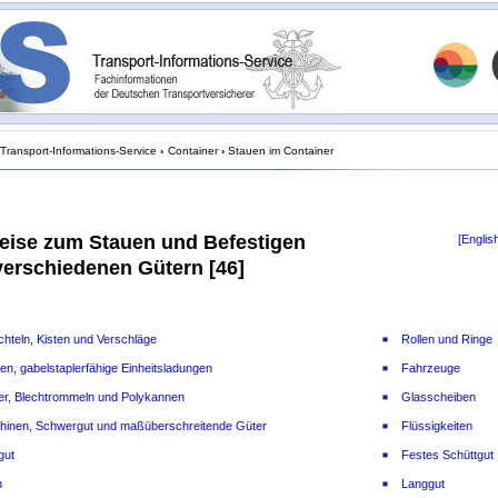
Transport-Informations-Service
›
Container
›
Stauen im Container
eise zum Stauen und Befestigen
[Englis
verschiedenen Gütern [46]
hteln, Kisten und Verschläge
Rollen und Ringe
ten, gabelstaplerfähige Einheitsladungen
Fahrzeuge
r, Blechtrommeln und Polykannen
Glasscheiben
hinen, Schwergut und maßüberschreitende Güter
Flüssigkeiten
gut
Festes Schüttgut
n
Langgut