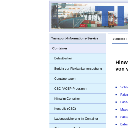
Transport-Informations-Service
Startseite
›
Container
Belastbarkeit
Hinw
von 
Bericht zur Flexitankuntersuchung
Containertypen
Schac
CSC / ACEP-Programm
Palet
Klima im Container
Fässe
Kontrolle (CSC)
Masc
Sack
Ladungssicherung im Container
Balle