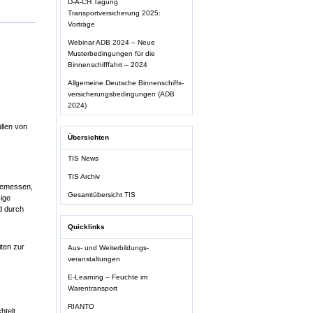
D-A-CH Tagung
Transportversicherung 2025:
Vorträge
Webinar ADB 2024 – Neue
Musterbedingungen für die
Binnenschifffahrt – 2024
Allgemeine Deutsche Binnenschiffs-
versicherungsbedingungen (ADB
2024)
llen von
Übersichten
TIS News
TIS Archiv
 bemessen,
Gesamtübersicht TIS
ige
d durch
Quicklinks
ten zur
Aus- und Weiterbildungs-
veranstaltungen
E-Learning – Feuchte im
Warentransport
RIANTO
htelt