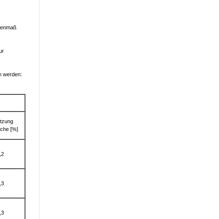
ttenmaß
ur
n werden:
tzung
äche [%]
,2
,3
,3