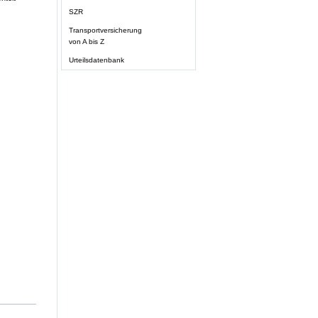
SZR
Transportversicherung
von A bis Z
Urteilsdatenbank
n