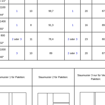
5 1/2"
 1100
1
10
99,7
1
20
87
 44"
 1400
1
8
91,3
1
16
89
 55"
 800
2
oder
3
11
78,4
2
oder
3
23
80
 32"
 1000
3
10
89
2
oder
3
20
87
 40"
Staumuster 3 nur für Vi
umuster 1 für Paletten:
Staumuster 2 für Paletten:
Paletten: