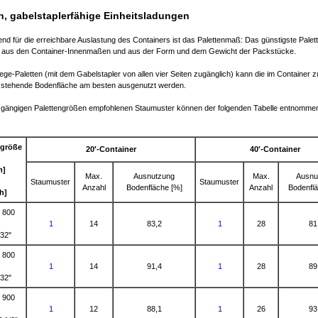
n, gabelstaplerfähige Einheitsladungen
nd für die erreichbare Auslastung des Containers ist das Palettenmaß: Das günstigste Pale
ch aus den Container-Innenmaßen und aus der Form und dem Gewicht der Packstücke.
ege-Paletten (mit dem Gabelstapler von allen vier Seiten zugänglich) kann die im Container z
 stehende Bodenfläche am besten ausgenutzt werden.
ie gängigen Palettengrößen empfohlenen Staumuster können der folgenden Tabelle entnomme
ngröße
20′-Container
40′-Container
m]
Max.
Ausnutzung
Max.
Ausnu
Staumuster
Staumuster
Anzahl
Bodenfläche [%]
Anzahl
Bodenfl
h]
 800
1
14
83,2
1
28
81
 32"
 800
1
14
91,4
1
28
89
 32"
 900
1
12
88,1
1
26
93