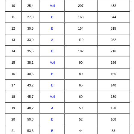
10
25,4
Voll
207
432
11
27,9
B
168
344
12
30,5
B
154
315
13
33,0
A
119
252
14
35,5
B
102
216
15
38,1
Voll
90
186
16
40,6
B
80
165
17
43,2
B
65
140
18
45,7
Voll
60
130
19
48,2
A
59
120
20
50,8
B
52
108
21
53,3
B
44
88