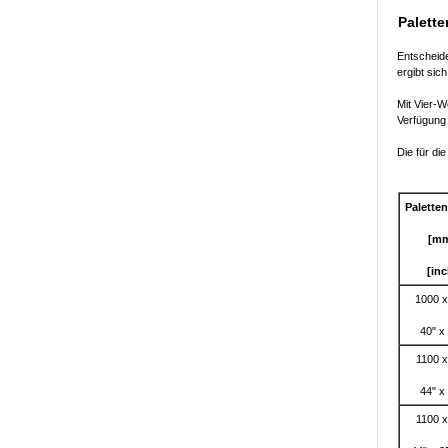
Palette
Entscheide
ergibt si
Mit Vier-W
Verfügung
Die für d
Palette
[m
[inc
1000 x
40" x
1100 x
44" x
1100 x