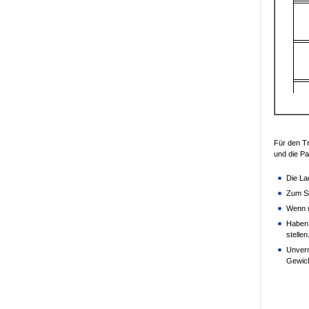
Für den Tr
und die Pa
Die La
Zum Si
Wenn n
Haben 
stellen
Unverm
Gewich