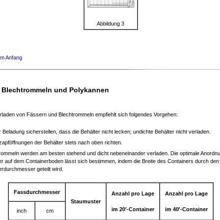
Abbildung 3
um Anfang
, Blechtrommeln und Polykannen
rladen von Fässern und Blechtrommeln empfiehlt sich folgendes Vorgehen:
r Beladung sicherstellen, dass die Behälter nicht lecken; undichte Behälter nicht verladen.
zapföffnungen der Behälter stets nach oben richten.
rommeln werden am besten stehend und dicht nebeneinander verladen. Die optimale Anordn
er auf dem Containerboden lässt sich bestimmen, indem die Breite des Containers durch den
erdurchmesser geteilt wird.
Fassdurchmesser
Anzahl pro Lage
Anzahl pro Lage
Staumuster
im 20′-Container
im 40′-Container
inch
cm