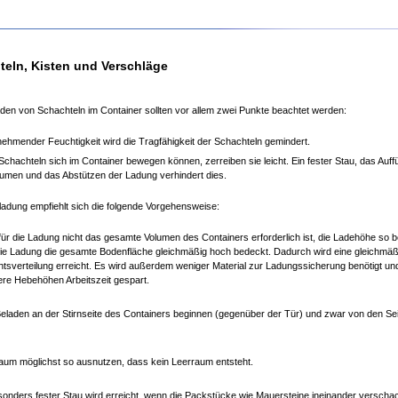
teln, Kisten und Verschläge
den von Schachteln im Container sollten vor allem zwei Punkte beachtet werden:
nehmender Feuchtigkeit wird die Tragfähigkeit der Schachteln gemindert.
chachteln sich im Container bewegen können, zerreiben sie leicht. Ein fester Stau, das Auffü
umen und das Abstützen der Ladung verhindert dies.
ladung empfiehlt sich die folgende Vorgehensweise:
ür die Ladung nicht das gesamte Volumen des Containers erforderlich ist, die Ladehöhe so
ie Ladung die gesamte Bodenfläche gleichmäßig hoch bedeckt. Dadurch wird eine gleichmäß
tsverteilung erreicht. Es wird außerdem weniger Material zur Ladungssicherung benötigt un
ere Hebehöhen Arbeitszeit gespart.
eladen an der Stirnseite des Containers beginnen (gegenüber der Tür) und zwar von den Sei
um möglichst so ausnutzen, dass kein Leerraum entsteht.
sonders fester Stau wird erreicht, wenn die Packstücke wie Mauersteine ineinander verschac