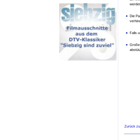
werde
Die Pa
verhin
Falls 
Große 
abstüt
Zurück z