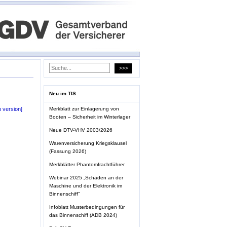
Neu im TIS
Merkblatt zur Einlagerung von
h version]
Booten – Sicherheit im Winterlager
Neue DTV-VHV 2003/2026
Warenversicherung Kriegsklausel
(Fassung 2026)
Merkblätter Phantomfrachtführer
Webinar 2025 „Schäden an der
Maschine und der Elektronik im
Binnenschiff“
Infoblatt Musterbedingungen für
das Binnenschiff (ADB 2024)