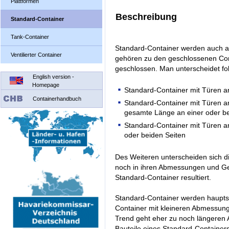
Plattformen
Beschreibung
Standard-Container
Tank-Container
Standard-Container werden auch al
Ventilierter Container
gehören zu den geschlossenen Conta
geschlossen. Man unterscheidet f
English version -
Homepage
Standard-Container mit Türen an
Containerhandbuch
Standard-Container mit Türen an
gesamte Länge an einer oder be
Standard-Container mit Türen an
oder beiden Seiten
Des Weiteren unterscheiden sich 
noch in ihren Abmessungen und Ge
Standard-Container resultiert.
Standard-Container werden hauptsäc
Container mit kleineren Abmessung
Trend geht eher zu noch längeren 
Bauteile eines Standard-Containers