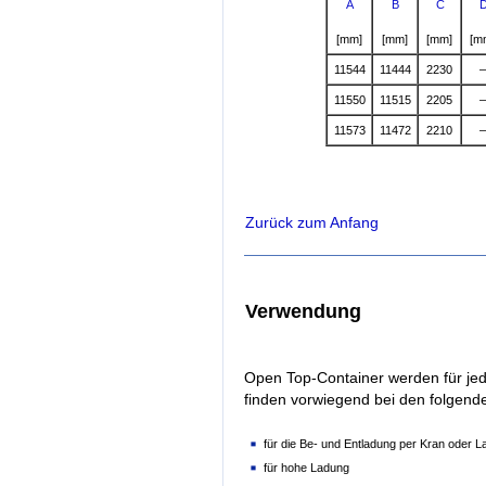
A
B
C
[mm]
[mm]
[mm]
[m
11544
11444
2230
11550
11515
2205
11573
11472
2210
Zurück zum Anfang
Verwendung
Open Top-Container werden für jede
finden vorwiegend bei den folgend
für die Be- und Entladung per Kran oder 
für hohe Ladung