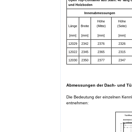
Open Top-Container aus Stahl: 40′ lang
und Holzboden
Innenabmessungen
Höhe
Höhe
Länge
Breite
(Mitte)
(Seite)
[mm]
[mm]
[mm]
[mm]
12029
2342
2376
2326
12022
2345
2365
2315
12030
2350
2377
2347
Abmessungen der Dach- und Tü
Die Bedeutung der einzelnen Kenn
entnehmen: