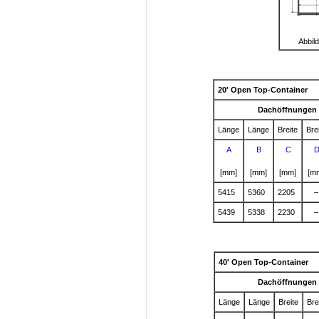
Abbil
20′ Open Top-Container
Dachöffnungen
Länge
Länge
Breite
Bre
A
B
C
[mm]
[mm]
[mm]
[m
5415
5360
2205
–
5439
5338
2230
–
40′ Open Top-Container
Dachöffnungen
Länge
Länge
Breite
Bre