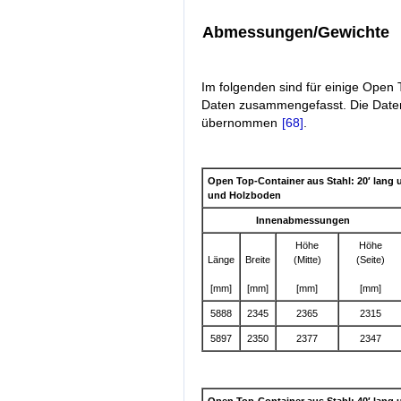
Abmessungen/Gewichte
Im folgenden sind für einige Open 
Daten zusammengefasst. Die Date
übernommen
[68]
.
Open Top-Container aus Stahl: 20′ lang
und Holzboden
Innenabmessungen
Höhe
Höhe
Länge
Breite
(Mitte)
(Seite)
[mm]
[mm]
[mm]
[mm]
5888
2345
2365
2315
5897
2350
2377
2347