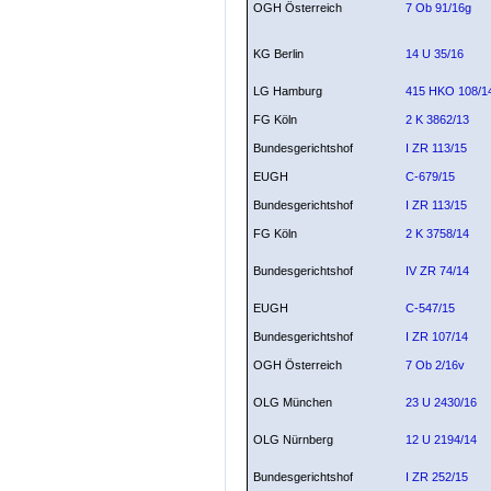
OGH Österreich
7 Ob 91/16g
KG Berlin
14 U 35/16
LG Hamburg
415 HKO 108/1
FG Köln
2 K 3862/13
Bundesgerichtshof
I ZR 113/15
EUGH
C-679/15
Bundesgerichtshof
I ZR 113/15
FG Köln
2 K 3758/14
Bundesgerichtshof
IV ZR 74/14
EUGH
C-547/15
Bundesgerichtshof
I ZR 107/14
OGH Österreich
7 Ob 2/16v
OLG München
23 U 2430/16
OLG Nürnberg
12 U 2194/14
Bundesgerichtshof
I ZR 252/15