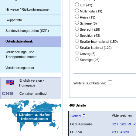
Luft (42)
Hinweise / Risikoinformationen
Multimodal (19)
Reise (13)
Skipperinfo
Schiene (5)
Seerecht (28)
Sonderziehungsrechte (SZR)
Spedition (43)
Urteilsdatenbank
Straße-International (150)
Straße-National (122)
Versicherungs- und
Umzug (6)
Transportdokumente
Sonstige (25)
Versicherungsteuer
English version -
Weitere Suchkriterien:
Homepage
Containerhandbuch
468 Urteile
Aktenzeichen
Gericht
OLG Karlsruhe
22 U 1/21 RHS
LG Köln
83 O 42/20