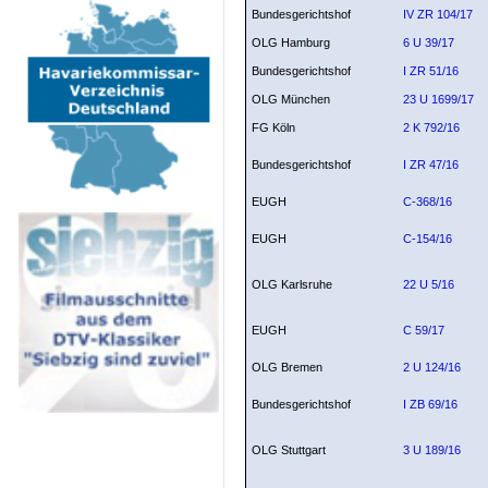
Bundesgerichtshof
IV ZR 104/17
OLG Hamburg
6 U 39/17
Bundesgerichtshof
I ZR 51/16
OLG München
23 U 1699/17
FG Köln
2 K 792/16
Bundesgerichtshof
I ZR 47/16
EUGH
C-368/16
EUGH
C-154/16
OLG Karlsruhe
22 U 5/16
EUGH
C 59/17
OLG Bremen
2 U 124/16
Bundesgerichtshof
I ZB 69/16
OLG Stuttgart
3 U 189/16