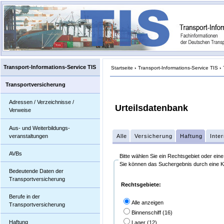
Transport-Informations-Service TIS
Startseite
›
Transport-Informations-Service TIS
›
Transportversicherung
Adressen / Verzeichnisse /
Urteilsdatenbank
Verweise
Aus- und Weiterbildungs-
veranstaltungen
Alle
Versicherung
Haftung
Inter
AVBs
Bitte wählen Sie ein Rechtsgebiet oder eine
Sie können das Suchergebnis durch eine Ko
Bedeutende Daten der
Transportversicherung
Rechtsgebiete:
Berufe in der
Alle anzeigen
Transportversicherung
Binnenschiff (16)
Haftung
Lager (12)