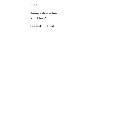
SZR
Transportversicherung
von A bis Z
Urteilsdatenbank