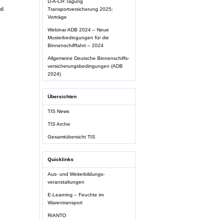
D-A-CH Tagung
nd
Transportversicherung 2025:
Vorträge
Webinar ADB 2024 – Neue
Musterbedingungen für die
Binnenschifffahrt – 2024
Allgemeine Deutsche Binnenschiffs-
versicherungsbedingungen (ADB
2024)
Übersichten
TIS News
TIS Archiv
Gesamtübersicht TIS
Quicklinks
Aus- und Weiterbildungs-
veranstaltungen
E-Learning – Feuchte im
Warentransport
RIANTO