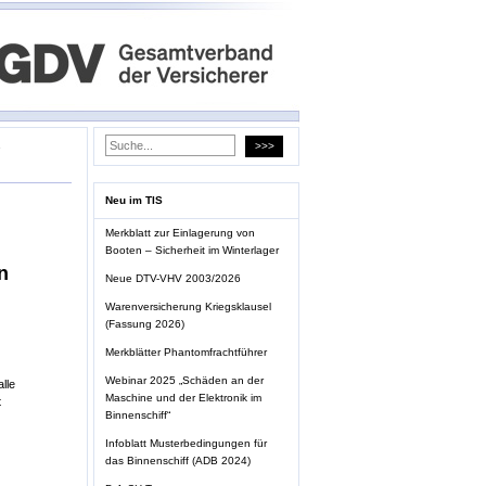
e
Neu im TIS
Merkblatt zur Einlagerung von
Booten – Sicherheit im Winterlager
n
Neue DTV-VHV 2003/2026
Warenversicherung Kriegsklausel
(Fassung 2026)
Merkblätter Phantomfrachtführer
Webinar 2025 „Schäden an der
lle
Maschine und der Elektronik im
t
Binnenschiff“
Infoblatt Musterbedingungen für
das Binnenschiff (ADB 2024)