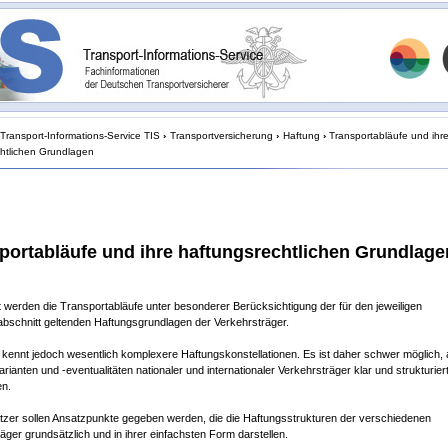
Transport-Informations-Service TIS
›
Transportversicherung
›
Haftung
›
Transportabläufe und ihr
htlichen Grundlagen
portabläufe und ihre haftungsrechtlichen Grundlage
t werden die Transportabläufe unter besonderer Berücksichtigung der für den jeweiligen
bschnitt geltenden Haftungsgrundlagen der Verkehrsträger.
 kennt jedoch wesentlich komplexere Haftungskonstellationen. Es ist daher schwer möglich, a
rianten und -eventualitäten nationaler und internationaler Verkehrsträger klar und strukturier
en.
zer sollen Ansatzpunkte gegeben werden, die die Haftungsstrukturen der verschiedenen
äger grundsätzlich und in ihrer einfachsten Form darstellen.