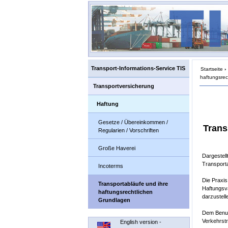
Transport-Informations-Service TIS
Startseite
›
haftungsrec
Transportversicherung
Haftung
Gesetze / Übereinkommen /
Trans
Regularien / Vorschriften
Große Haverei
Dargestell
Transporta
Incoterms
Die Praxis
Transportabläufe und ihre
Haftungsva
haftungsrechtlichen
darzustell
Grundlagen
Dem Benut
Verkehrstr
English version -