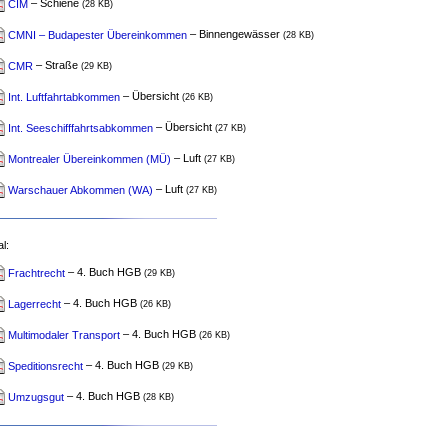
CIM
– Schiene
(28 KB)
CMNI – Budapester Übereinkommen
– Binnengewässer
(28 KB)
CMR
– Straße
(29 KB)
Int. Luftfahrtabkommen
– Übersicht
(26 KB)
Int. Seeschifffahrtsabkommen
– Übersicht
(27 KB)
Montrealer Übereinkommen (MÜ)
– Luft
(27 KB)
Warschauer Abkommen (WA)
– Luft
(27 KB)
l:
Frachtrecht
– 4. Buch HGB
(29 KB)
Lagerrecht
– 4. Buch HGB
(26 KB)
Multimodaler Transport
– 4. Buch HGB
(26 KB)
Speditionsrecht
– 4. Buch HGB
(29 KB)
Umzugsgut
– 4. Buch HGB
(28 KB)