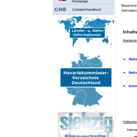
Homepage
Basierend 
Containerhandbuch
internatio
Inhalt
Animierte
Natio
Nati
Inter
Haftungs
Intern