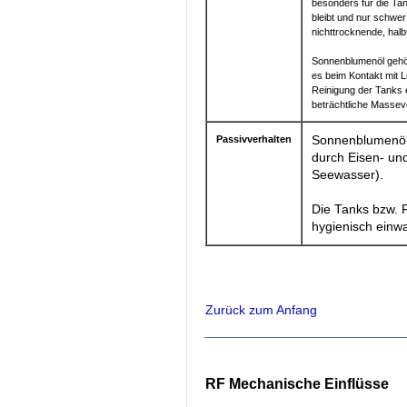
besonders für die Ta
bleibt und nur schwer
nichttrocknende, hal
Sonnenblumenöl gehö
es beim Kontakt mit 
Reinigung der Tanks 
beträchtliche Massev
Passivverhalten
Sonnenblumenöl
durch Eisen- un
Seewasser).
Die Tanks bzw. 
hygienisch einwa
Zurück zum Anfang
RF Mechanische Einflüsse